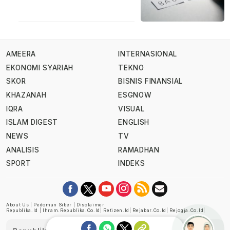
AMEERA
INTERNASIONAL
EKONOMI SYARIAH
TEKNO
SKOR
BISNIS FINANSIAL
KHAZANAH
ESGNOW
IQRA
VISUAL
ISLAM DIGEST
ENGLISH
NEWS
TV
ANALISIS
RAMADHAN
SPORT
INDEKS
About Us
|
Pedoman Siber
|
Disclaimer
Republika.id
|
Ihram.republika.co.id
|
Retizen.id
|
Rejabar.co.id
|
Rejogja.co.id
|