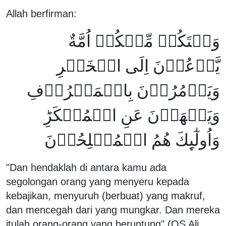
Allah berfirman:
وَلۡتَكُنۡ مِّنۡكُمۡ اُمَّةٌ
يَّدۡعُوۡنَ اِلَى الۡخَيۡرِ
وَيَاۡمُرُوۡنَ بِالۡمَعۡرُوۡفِ
وَيَنۡهَوۡنَ عَنِ الۡمُنۡكَرِ‌ؕ
وَاُولٰٓٮِٕكَ هُمُ الۡمُفۡلِحُوۡنَ‏
"Dan hendaklah di antara kamu ada
segolongan orang yang menyeru kepada
kebajikan, menyuruh (berbuat) yang makruf,
dan mencegah dari yang mungkar. Dan mereka
itulah orang-orang yang beruntung" (QS Ali