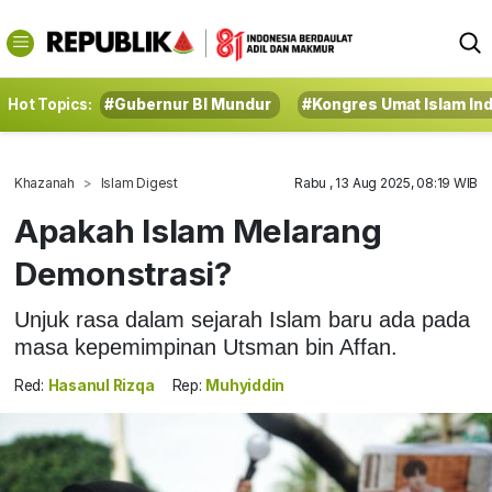
Hot Topics:
#Gubernur BI Mundur
#Kongres Umat Islam In
Khazanah
Islam Digest
Rabu , 13 Aug 2025, 08:19 WIB
Apakah Islam Melarang
Demonstrasi?
Unjuk rasa dalam sejarah Islam baru ada pada
masa kepemimpinan Utsman bin Affan.
Red:
Hasanul Rizqa
Rep:
Muhyiddin