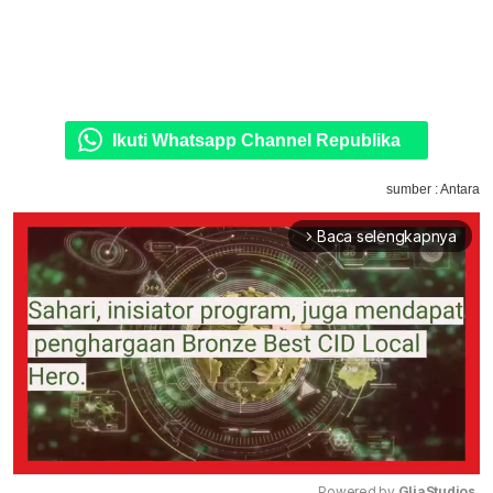
Ikuti Whatsapp Channel Republika
sumber : Antara
Baca selengkapnya
arrow_forward_ios
Powered by 
GliaStudios