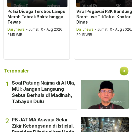
Polisi Diduga Terobos Lampu
Viral Pegawai P3K Bandung
Merah Tabrak Balita hingga
Barat Live TikTok di Kantor
Tewas
Dinas
Dailynews
- Jumat , 07 Aug 2026,
Dailynews
- Jumat , 07 Aug 2026
21:15 WIB
20:15 WIB
>
Terpopuler
Soal Patung Najma di Al Ula,
1
MUI: Jangan Langsung
Sebut Berhala di Madinah,
Tabayun Dulu
PB JATMA Aswaja Gelar
2
Zikir Kebangsaan di Istiqlal,
Presiden Dijadwalkan Hadir