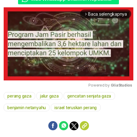
Baca selengkapnya
arrow_forward_ios
Powered by 
GliaStudios
perang gaza
jalur gaza
gencatan senjata gaza
Mute
benjamin netanyahu
israel teruskan perang