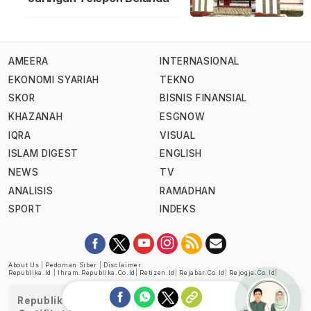
AMEERA
INTERNASIONAL
EKONOMI SYARIAH
TEKNO
SKOR
BISNIS FINANSIAL
KHAZANAH
ESGNOW
IQRA
VISUAL
ISLAM DIGEST
ENGLISH
NEWS
TV
ANALISIS
RAMADHAN
SPORT
INDEKS
About Us
|
Pedoman Siber
|
Disclaimer
Republika.id
|
Ihram.republika.co.id
|
Retizen.id
|
Rejabar.co.id
|
Rejogja.co.id
|
Republika telah diverifikasi oleh Dewan Pers