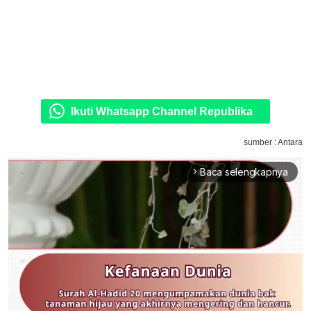
Ikuti Whatsapp Channel Republika
sumber : Antara
Baca selengkapnya
arrow_forward_ios