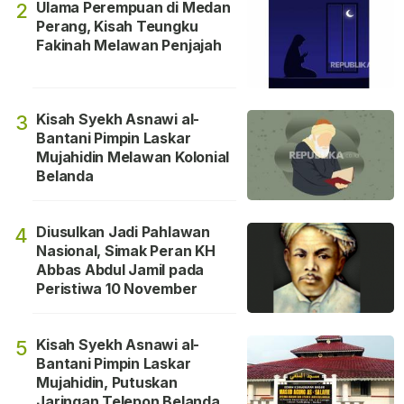
Ulama Perempuan di Medan
2
Perang, Kisah Teungku
Fakinah Melawan Penjajah
Kisah Syekh Asnawi al-
3
Bantani Pimpin Laskar
Mujahidin Melawan Kolonial
Belanda
Diusulkan Jadi Pahlawan
4
Nasional, Simak Peran KH
Abbas Abdul Jamil pada
Peristiwa 10 November
Kisah Syekh Asnawi al-
5
Bantani Pimpin Laskar
Mujahidin, Putuskan
Jaringan Telepon Belanda