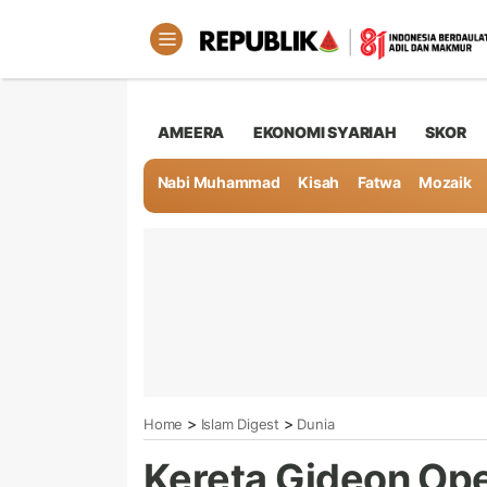
AMEERA
EKONOMI SYARIAH
SKOR
Nabi Muhammad
Kisah
Fatwa
Mozaik
>
>
Home
Islam Digest
Dunia
Kereta Gideon Ope