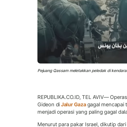
Pejuang Qassam meletakkan peledak di kendaraan 
REPUBLIKA.CO.ID, TEL AVIV— Operasi m
Gideon di
Jalur Gaza
gagal mencapai t
menjadi operasi yang paling gagal dalam
Menurut para pakar Israel, dikutip dari