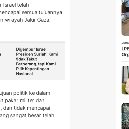
 Israel telah
encapai semua tujuannya
n wilayah Jalur Gaza.
Juma
LPE
Digempur Israel,
n
Presiden Suriah: Kami
Org
tidak Takut
Berperang, tapi Kami
Pilih Kepentingan
Nasional
juan politik ke dalam
t pakar militer dan
a, dan tidak mencapai
yang sangat besar telah