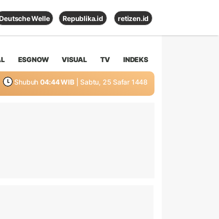
Deutsche Welle
Republika.id
retizen.id
AL
ESGNOW
VISUAL
TV
INDEKS
Shubuh
04:44 WIB
| Sabtu, 25 Safar 1448