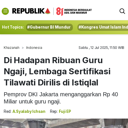
Hot Topics:
#Gubernur BI Mundur
#Kongres Umat Islam In
Khazanah
Indonesia
Sabtu , 12 Jul 2025, 11:50 WIB
Di Hadapan Ribuan Guru
Ngaji, Lembaga Sertifikasi
Tilawati Dirilis di Istiqlal
Pemprov DKI Jakarta menganggarkan Rp 40
Miliar untuk guru ngaji.
Red:
A.Syalaby Ichsan
Rep:
Fuji EP