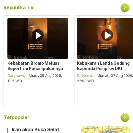
>
Republika TV
Kebakaran Bromo Meluas
Kebakaran Landa Gedung
Seperti ini Penampakannya
Bapenda Pemprov DKI
Dailynews
- Ahad , 09 Aug 2026,
Dailynews
- Jumat , 07 Aug 2026
11:15 WIB
23:00 WIB
>
Terpopuler
Iran akan Buka Selat
1