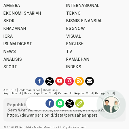
AMEERA
INTERNASIONAL
EKONOMI SYARIAH
TEKNO
SKOR
BISNIS FINANSIAL
KHAZANAH
ESGNOW
IQRA
VISUAL
ISLAM DIGEST
ENGLISH
NEWS
TV
ANALISIS
RAMADHAN
SPORT
INDEKS
About Us
|
Pedoman Siber
|
Disclaimer
Republika.id
|
Ihram.republika.co.id
|
Retizen.id
|
Rejabar.co.id
|
Rejogja.co.id
|
Republika telah diverifikasi oleh Dewan Pers
Sertifikat Nomor 1058/DP-Verifikasi/K/XII/2022
https://dewanpers.or.id/data/perusahaanpers
Ask me!
© 2026 PT Republika Media Mandiri - All Rights Reserved.