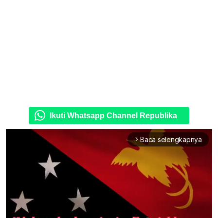
Ikuti Whatsapp Channel Republika
Baca selengkapnya
arrow_forward_ios