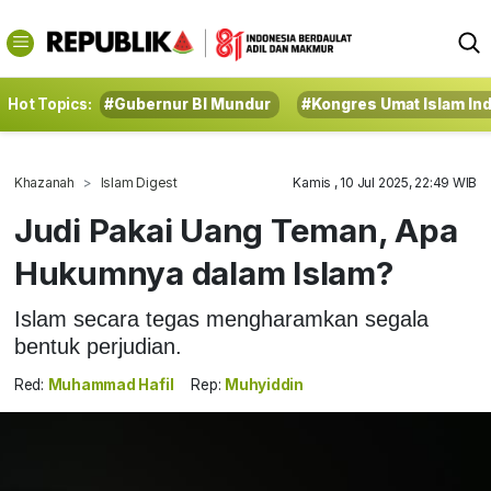
Hot Topics:
#Gubernur BI Mundur
#Kongres Umat Islam In
Khazanah
Islam Digest
Kamis , 10 Jul 2025, 22:49 WIB
Judi Pakai Uang Teman, Apa
Hukumnya dalam Islam?
Islam secara tegas mengharamkan segala
bentuk perjudian.
Red:
Muhammad Hafil
Rep:
Muhyiddin