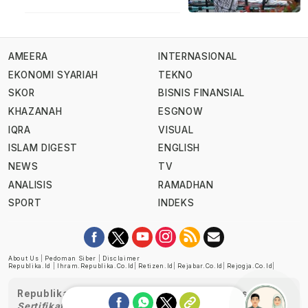
AMEERA
INTERNASIONAL
EKONOMI SYARIAH
TEKNO
SKOR
BISNIS FINANSIAL
KHAZANAH
ESGNOW
IQRA
VISUAL
ISLAM DIGEST
ENGLISH
NEWS
TV
ANALISIS
RAMADHAN
SPORT
INDEKS
About Us
|
Pedoman Siber
|
Disclaimer
Republika.id
|
Ihram.republika.co.id
|
Retizen.id
|
Rejabar.co.id
|
Rejogja.co.id
|
Republika telah diverifikasi oleh Dewan Pers
Sertifikat Nomor 1058/DP-Verifikasi/K/XII/2022