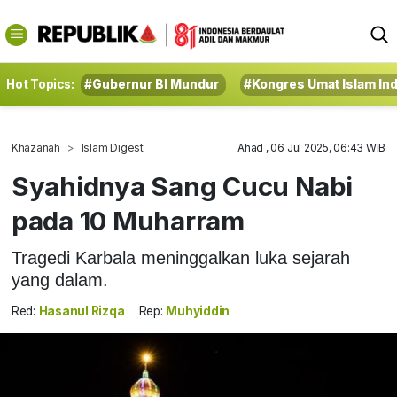
Hot Topics:
#Gubernur BI Mundur
#Kongres Umat Islam In
Khazanah
Islam Digest
Ahad , 06 Jul 2025, 06:43 WIB
Syahidnya Sang Cucu Nabi
pada 10 Muharram
Tragedi Karbala meninggalkan luka sejarah
yang dalam.
Red:
Hasanul Rizqa
Rep:
Muhyiddin