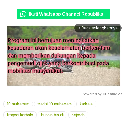
Ikuti Whatsapp Channel Republika
Baca selengkapnya
arrow_forward_ios
Powered by 
GliaStudios
10 muharram
tradisi 10 muharram
karbala
Mute
tragedi karbala
husain bin ali
sejarah