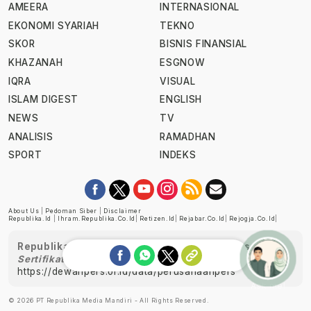
AMEERA
INTERNASIONAL
EKONOMI SYARIAH
TEKNO
SKOR
BISNIS FINANSIAL
KHAZANAH
ESGNOW
IQRA
VISUAL
ISLAM DIGEST
ENGLISH
NEWS
TV
ANALISIS
RAMADHAN
SPORT
INDEKS
About Us
|
Pedoman Siber
|
Disclaimer
Republika.id
|
Ihram.republika.co.id
|
Retizen.id
|
Rejabar.co.id
|
Rejogja.co.id
|
Republika telah diverifikasi oleh Dewan Pers
Sertifikat Nomor 1058/DP-Verifikasi/K/XII/2022
https://dewanpers.or.id/data/perusahaanpers
Ask me!
© 2026 PT Republika Media Mandiri - All Rights Reserved.