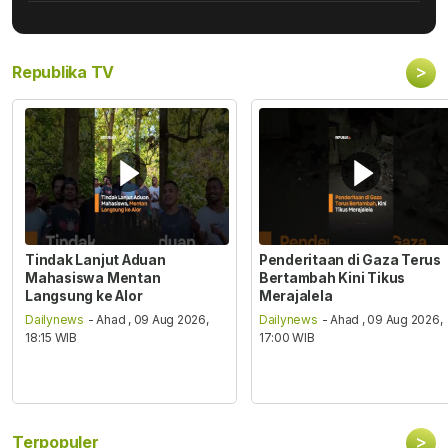
>
Republika TV
Tindak Lanjut Aduan
Penderitaan di Gaza Terus
Mahasiswa Mentan
Bertambah Kini Tikus
Langsung ke Alor
Merajalela
Dailynews
- Ahad , 09 Aug 2026,
Dailynews
- Ahad , 09 Aug 2026,
18:15 WIB
17:00 WIB
>
Terpopuler