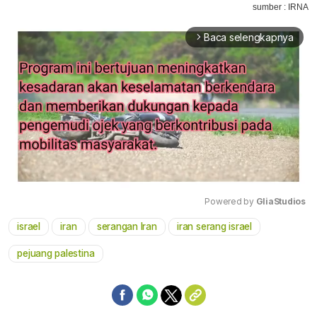
sumber : IRNA
Baca selengkapnya
arrow_forward_ios
Powered by 
GliaStudios
israel
iran
serangan Iran
iran serang israel
Mute
pejuang palestina