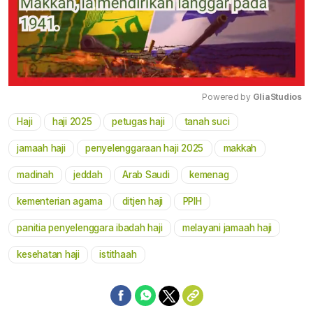
Powered by 
GliaStudios
Haji
haji 2025
petugas haji
tanah suci
Mute
jamaah haji
penyelenggaraan haji 2025
makkah
madinah
jeddah
Arab Saudi
kemenag
kementerian agama
ditjen haji
PPIH
panitia penyelenggara ibadah haji
melayani jamaah haji
kesehatan haji
istithaah