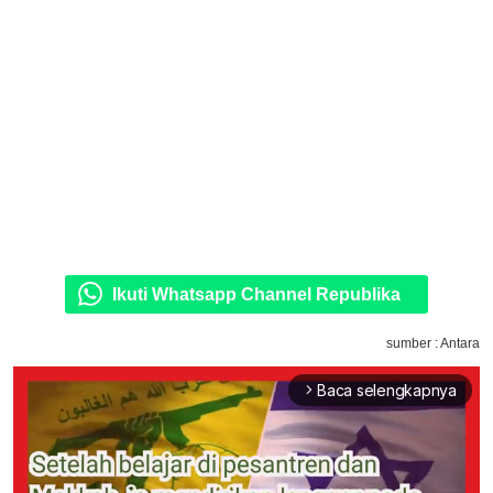
Ikuti Whatsapp Channel Republika
sumber : Antara
Baca selengkapnya
arrow_forward_ios