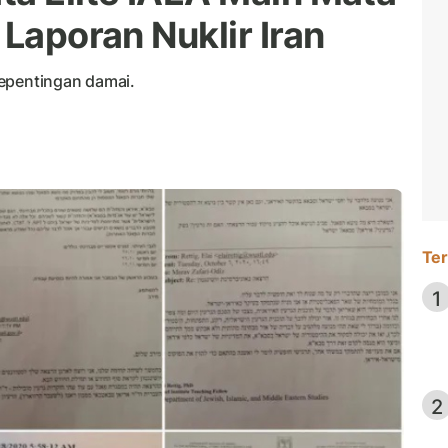
 Laporan Nuklir Iran
kepentingan damai.
Ter
1
2