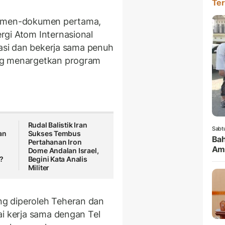
Ter
umen-dokumen pertama,
rgi Atom Internasional
nasi dan bekerja sama penuh
ng menargetkan program
Rudal Balistik Iran
Sabt
an
Sukses Tembus
Bah
Pertahanan Iron
Amb
Dome Andalan Israel,
?
Begini Kata Analis
Militer
g diperoleh Teheran dan
ai kerja sama dengan Tel