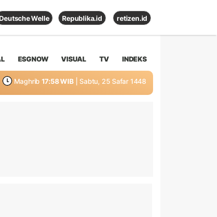
Deutsche Welle
Republika.id
retizen.id
AL
ESGNOW
VISUAL
TV
INDEKS
Maghrib
17:58 WIB
| Sabtu, 25 Safar 1448