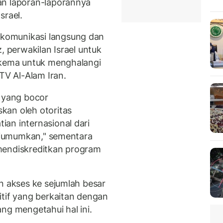
an laporan-laporannya
srael.
komunikasi langsung dan
, perwakilan Israel untuk
 skema untuk menghalangi
TV Al-Alam Iran.
i yang bocor
kan oleh otoritas
an internasional dari
 diumumkan," sementara
mendiskreditkan program
n akses ke sejumlah besar
itif yang berkaitan dengan
ng mengetahui hal ini.