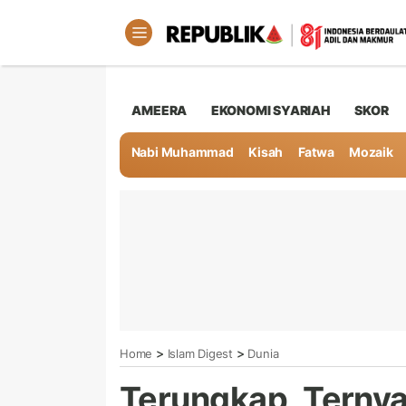
AMEERA
EKONOMI SYARIAH
SKOR
Nabi Muhammad
Kisah
Fatwa
Mozaik
>
>
Home
Islam Digest
Dunia
Terungkap, Ternya