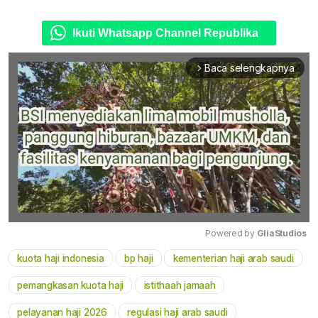
Ikuti Whatsapp Channel Republika
Baca selengkapnya
arrow_forward_ios
Powered by 
GliaStudios
kuota haji indonesia
bp haji
kementerian haji arab saudi
Mute
pemangkasan kuota haji
istithaah jamaah
pelayanan haji 2026
regulasi haji arab saudi