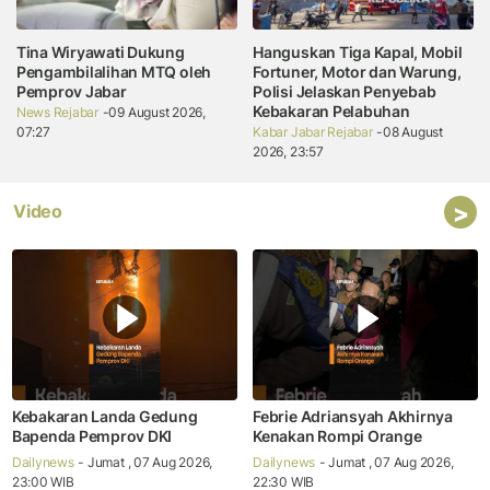
Tina Wiryawati Dukung
Hanguskan Tiga Kapal, Mobil
Pengambilalihan MTQ oleh
Fortuner, Motor dan Warung,
Pemprov Jabar
Polisi Jelaskan Penyebab
Kebakaran Pelabuhan
News Rejabar
-09 August 2026,
07:27
Kabar Jabar Rejabar
-08 August
2026, 23:57
>
Video
Kebakaran Landa Gedung
Febrie Adriansyah Akhirnya
Bapenda Pemprov DKI
Kenakan Rompi Orange
Dailynews
- Jumat , 07 Aug 2026,
Dailynews
- Jumat , 07 Aug 2026,
23:00 WIB
22:30 WIB