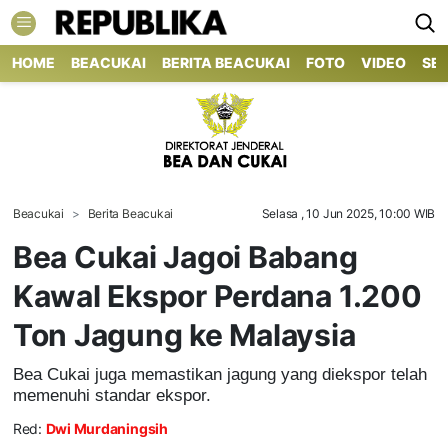
HOME
BEACUKAI
BERITA BEACUKAI
FOTO
VIDEO
SE
Beacukai
Berita Beacukai
Selasa , 10 Jun 2025, 10:00 WIB
Bea Cukai Jagoi Babang
Kawal Ekspor Perdana 1.200
Ton Jagung ke Malaysia
Bea Cukai juga memastikan jagung yang diekspor telah
memenuhi standar ekspor.
Red:
Dwi Murdaningsih