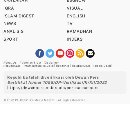
KHAZANAH
ESGNOW
IQRA
VISUAL
ISLAM DIGEST
ENGLISH
NEWS
TV
ANALISIS
RAMADHAN
SPORT
INDEKS
About Us
|
Pedoman Siber
|
Disclaimer
Republika.id
|
Ihram.republika.co.id
|
Retizen.id
|
Rejabar.co.id
|
Rejogja.co.id
|
Republika telah diverifikasi oleh Dewan Pers
Sertifikat Nomor 1058/DP-Verifikasi/K/XII/2022
https://dewanpers.or.id/data/perusahaanpers
© 2022 PT Republika Media Mandiri - All Rights Reserved.