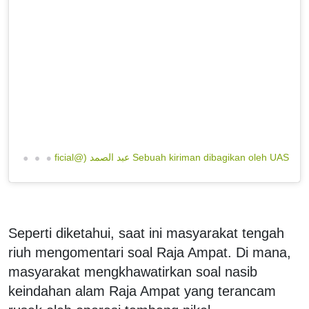
S
ebuah kiriman dibagikan oleh UAS عبد الصمد (@ustadzabdulsomad_official)
Seperti diketahui, saat ini masyarakat tengah
riuh mengomentari soal Raja Ampat. Di mana,
masyarakat mengkhawatirkan soal nasib
keindahan alam Raja Ampat yang terancam