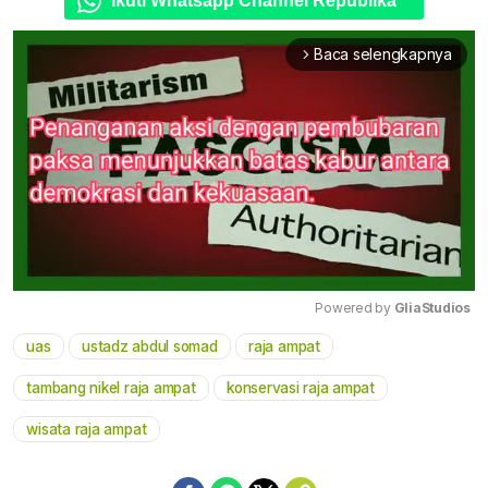
Ikuti Whatsapp Channel Republika
Baca selengkapnya
arrow_forward_ios
Powered by 
GliaStudios
uas
ustadz abdul somad
raja ampat
Mute
tambang nikel raja ampat
konservasi raja ampat
wisata raja ampat