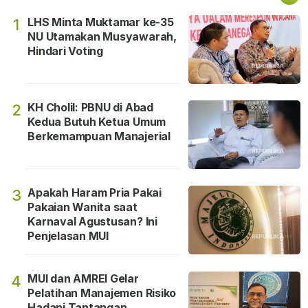
LHS Minta Muktamar ke-35
1
NU Utamakan Musyawarah,
Hindari Voting
KH Cholil: PBNU di Abad
2
Kedua Butuh Ketua Umum
Berkemampuan Manajerial
Apakah Haram Pria Pakai
3
Pakaian Wanita saat
Karnaval Agustusan? Ini
Penjelasan MUI
MUI dan AMREI Gelar
4
Pelatihan Manajemen Risiko
Hadapi Tantangan