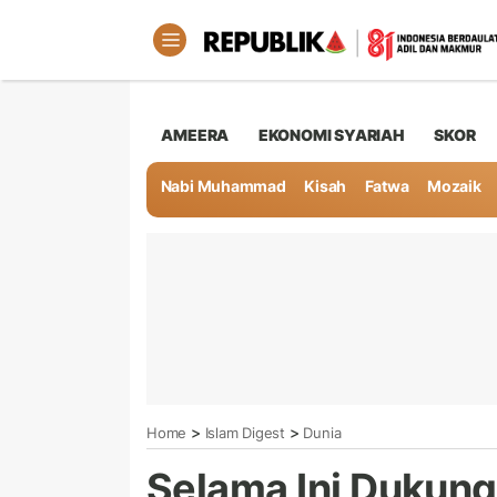
AMEERA
EKONOMI SYARIAH
SKOR
Nabi Muhammad
Kisah
Fatwa
Mozaik
>
>
Home
Islam Digest
Dunia
Selama Ini Dukung