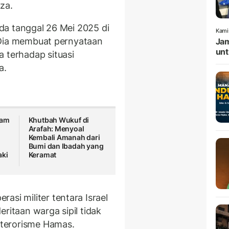
za.
pada tanggal 26 Mei 2025 di
Kami
n. Dia membuat pernyataan
Jam
unt
terhadap situasi
a.
sam
Khutbah Wukuf di
Arafah: Menyoal
Kembali Amanah dari
Bumi dan Ibadah yang
aki
Keramat
asi militer tentara Israel
ritaan warga sipil tidak
terorisme Hamas.