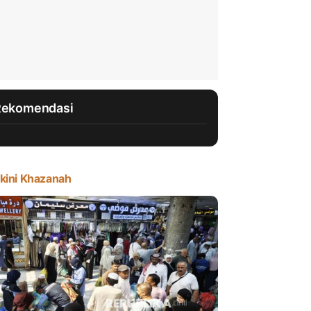
Rekomendasi
kini Khazanah