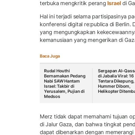
terbuka mengkritik perang
Israel
di Ga
Hal ini terjadi selama partisipasinya 
konferensi digital re:publica di Berli
yang mengungkapkan kekecewaannya 
kemanusiaan yang mengerikan di Gaz
Baca Juga
Rudal Houthi
Sergapan Al-Qas
Bernamakan Pedang
di Jabalia Viral: 16
Nabi SAW Hantam
Tentara Dikepung,
Israel: Takbir di
Hummer Dibom,
Yerusalem, Pujian di
Helikopter Ditemb
Medsos
Merz tidak dapat memahami tujuan oper
di Jalur Gaza, dan bahwa tingkat pende
dapat dibenarkan dengan memerangi 