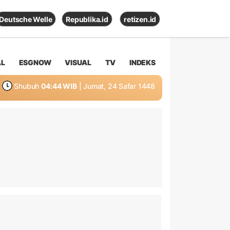
Deutsche Welle
Republika.id
retizen.id
AL
ESGNOW
VISUAL
TV
INDEKS
Shubuh
04:44 WIB
| Jumat, 24 Safar 1448