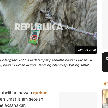
Foto: Edi Yusuf
g dilengkapi QR Code di tempat penjualan hewan kurban, di
H, hewan kurban di Kota Bandung dilengkapi kalung sehat
Ter
mbelihan hewan
qurban
leh umat Islam setelah
melaksanakan