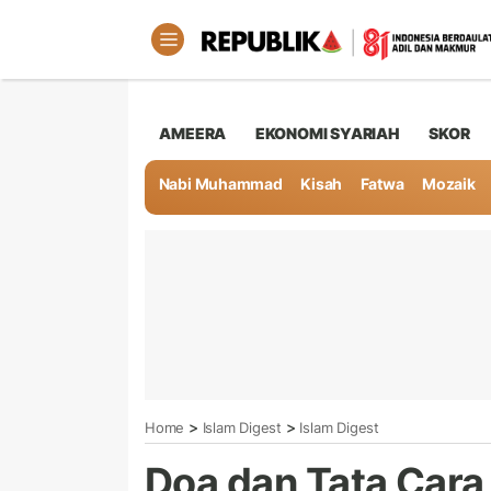
AMEERA
EKONOMI SYARIAH
SKOR
Nabi Muhammad
Kisah
Fatwa
Mozaik
>
>
Home
Islam Digest
Islam Digest
Doa dan Tata Car