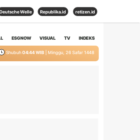
Deutsche Welle
Republika.id
retizen.id
AL
ESGNOW
VISUAL
TV
INDEKS
Shubuh
04:44 WIB
| Minggu, 26 Safar 1448