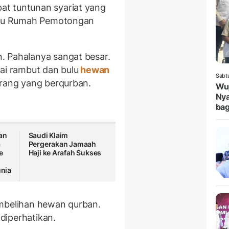
pat tuntunan syariat yang
atau Rumah Pemotongan
. Pahalanya sangat besar.
ai rambut dan bulu
hewan
Sabt
orang yang berqurban.
Wuj
Nya
bag
an
Saudi Klaim
a
Pergerakan Jamaah
e
Haji ke Arafah Sukses
unia
embelihan hewan qurban.
 diperhatikan.