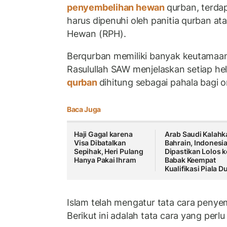
penyembelihan hewan
qurban, terda
harus dipenuhi oleh panitia qurban 
Hewan (RPH).
Berqurban memiliki banyak keutamaan
Rasulullah SAW menjelaskan setiap hel
qurban
dihitung sebagai pahala bagi 
Baca Juga
Haji Gagal karena
Arab Saudi Kalahk
Visa Dibatalkan
Bahrain, Indonesi
Sepihak, Heri Pulang
Dipastikan Lolos k
Hanya Pakai Ihram
Babak Keempat
Kualifikasi Piala D
Islam telah mengatur tata cara peny
Berikut ini adalah tata cara yang perlu