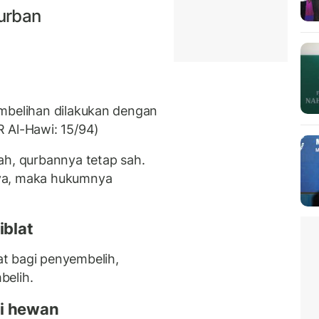
urban
embelihan dilakukan dengan
 Al-Hawi: 15/94)
ah, qurbannya tetap sah.
ya, maka hukumnya
blat
t bagi penyembelih,
belih.
ri hewan