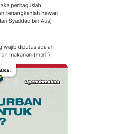
 maka perbaguslah
dan tenangkanlah hewan
dari Syaddad bin Aus)
g wajib diputus adalah
ran makanan (marii’).