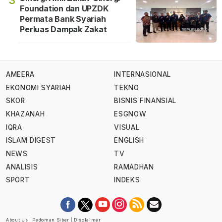
3
Foundation dan UPZDK
Permata Bank Syariah
Perluas Dampak Zakat
AMEERA
INTERNASIONAL
EKONOMI SYARIAH
TEKNO
SKOR
BISNIS FINANSIAL
KHAZANAH
ESGNOW
IQRA
VISUAL
ISLAM DIGEST
ENGLISH
NEWS
TV
ANALISIS
RAMADHAN
SPORT
INDEKS
About Us
|
Pedoman Siber
|
Disclaimer