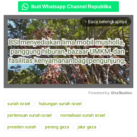
Ikuti Whatsapp Channel Republika
Baca selengkapnya
arrow_forward_ios
Powered by 
GliaStudios
suriah israel
hubungan suriah israel
Mute
pertemuan suriah israel
normalisasi suriah israel
presiden suriah
perang gaza
jalur gaza