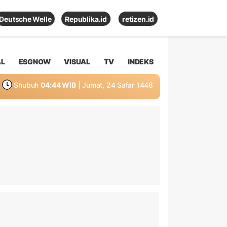
Deutsche Welle
Republika.id
retizen.id
AL
ESGNOW
VISUAL
TV
INDEKS
Shubuh
04:44 WIB
| Jumat, 24 Safar 1448