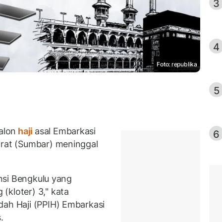
3
4
Foto: republika
5
alon
haji
asal Embarkasi
6
arat (Sumbar) meninggal
insi Bengkulu yang
(kloter) 3," kata
dah Haji (PPIH) Embarkasi
.