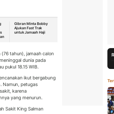
g
Gibran Minta Bobby
Ajukan Fast Trak
as
untuk Jamaah Haji
han
 (76 tahun), jamaah calon
n meninggal dunia pada
u pukul 18.15 WIB.
rencanakan ikut bergabung
Ter
h. Namun, petugas
kit, karena
nnya yang menurun.
ah Sakit King Salman