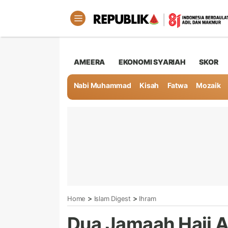
AMEERA
EKONOMI SYARIAH
SKOR
Nabi Muhammad
Kisah
Fatwa
Mozaik
>
>
Home
Islam Digest
Ihram
Dua Jamaah Haji A