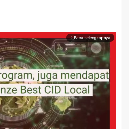
Baca selengkapnya
arrow_forward_ios