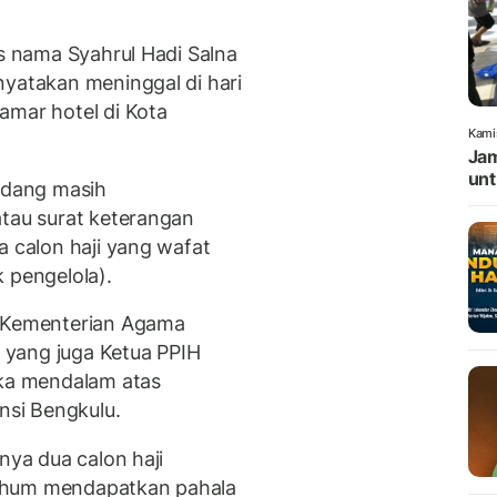
as nama Syahrul Hadi Salna
nyatakan meninggal di hari
amar hotel di Kota
Kami
Jam
unt
Padang masih
tau surat keterangan
a calon haji yang wafat
 pengelola).
h Kementerian Agama
yang juga Ketua PPIH
ka mendalam atas
insi Bengkulu.
nya dua calon haji
rhum mendapatkan pahala