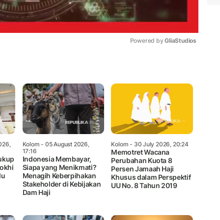
Powered by 
GliaStudios
Mute
026,
Kolom
- 05 August 2026,
Kolom
- 30 July 2026, 20:24
17:16
Memotret Wacana
ukup
Indonesia Membayar,
Perubahan Kuota 8
dokhi
Siapa yang Menikmati?
Persen Jamaah Haji
du
Menagih Keberpihakan
Khusus dalam Perspektif
Stakeholder di Kebijakan
UU No. 8 Tahun 2019
Dam Haji