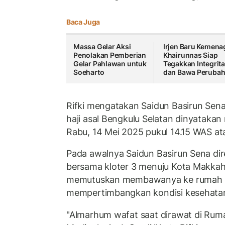
Baca Juga
Massa Gelar Aksi
Irjen Baru Kemena
Penolakan Pemberian
Khairunnas Siap
Gelar Pahlawan untuk
Tegakkan Integrit
Soeharto
dan Bawa Peruba
Rifki mengatakan Saidun Basirun Sena
haji asal Bengkulu Selatan dinyataka
Rabu, 14 Mei 2025 pukul 14.15 WAS ata
Pada awalnya Saidun Basirun Sena di
bersama kloter 3 menuju Kota Makka
memutuskan membawanya ke rumah sa
mempertimbangkan kondisi kesehata
"Almarhum wafat saat dirawat di Rum