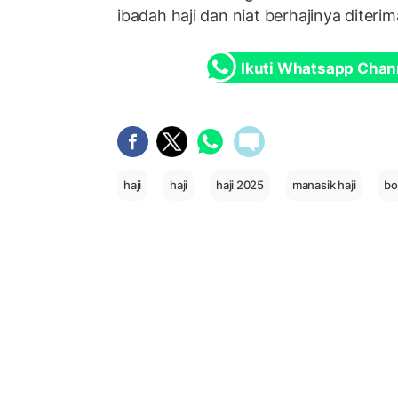
ibadah haji dan niat berhajinya diterim
Ikuti Whatsapp Chan
haji
haji
haji 2025
manasik haji
bo