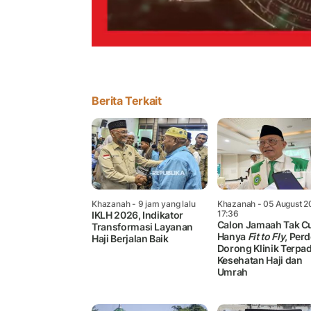
Berita Terkait
Khazanah
- 9 jam yang lalu
Khazanah
- 05 August 2
17:36
IKLH 2026, Indikator
Calon Jamaah Tak C
Transformasi Layanan
Hanya
Fit to Fly
, Per
Haji Berjalan Baik
Dorong Klinik Terpa
Kesehatan Haji dan
Umrah