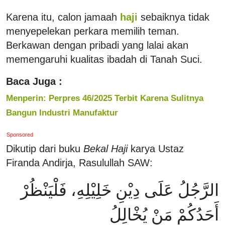
Karena itu, calon jamaah
haji
sebaiknya tidak
menyepelekan perkara memilih teman.
Berkawan dengan pribadi yang lalai akan
memengaruhi kualitas ibadah di Tanah Suci.
Baca Juga :
Menperin: Perpres 46/2025 Terbit Karena Sulitnya
Bangun Industri Manufaktur
Sponsored
Dikutip dari buku
Bekal Haji
karya Ustaz
Firanda Andirja, Rasulullah SAW:
الرَّجُلُ عَلَى دِيْنِ خَلِيْلِهِ، فَلْيَنْظُرْ
أَحَدُكُمْ مَنْ يُخْالِلُ