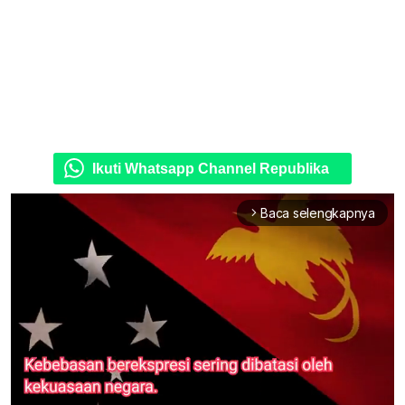
Ikuti Whatsapp Channel Republika
Baca selengkapnya
arrow_forward_ios