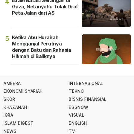
Israel Batasi Serangan di
4
Gaza, Netanyahu Tolak Draf
Peta Jalan dari AS
Ketika Abu Hurairah
5
Mengganjal Perutnya
dengan Batu dan Rahasia
Hikmah di Baliknya
AMEERA
INTERNASIONAL
EKONOMI SYARIAH
TEKNO
SKOR
BISNIS FINANSIAL
KHAZANAH
ESGNOW
IQRA
VISUAL
ISLAM DIGEST
ENGLISH
NEWS
TV