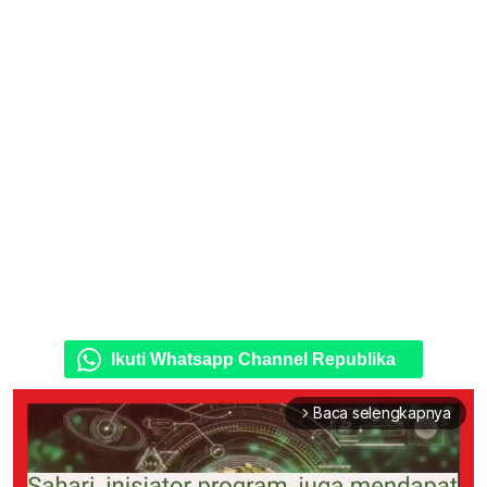
Ikuti Whatsapp Channel Republika
Baca selengkapnya
arrow_forward_ios