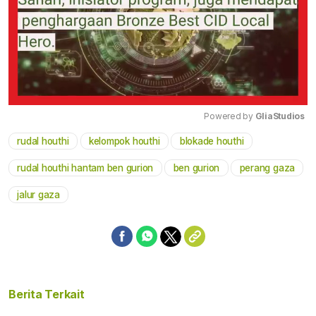
Powered by 
GliaStudios
rudal houthi
kelompok houthi
blokade houthi
Mute
rudal houthi hantam ben gurion
ben gurion
perang gaza
jalur gaza
Berita Terkait