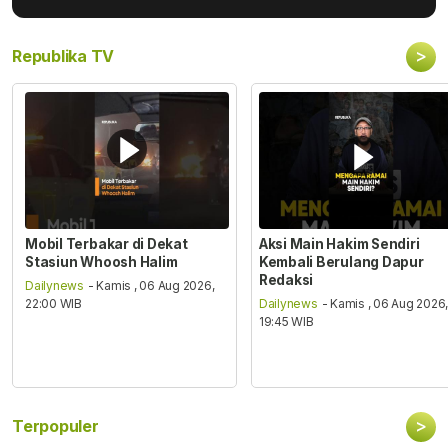
>
Republika TV
Mobil Terbakar di Dekat
Aksi Main Hakim Sendiri
Stasiun Whoosh Halim
Kembali Berulang Dapur
Redaksi
Dailynews
- Kamis , 06 Aug 2026,
22:00 WIB
Dailynews
- Kamis , 06 Aug 2026
19:45 WIB
>
Terpopuler