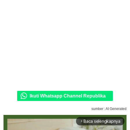
Ikuti Whatsapp Channel Republika
sumber : AI Generated
Baca selengkapnya
arrow_forward_ios