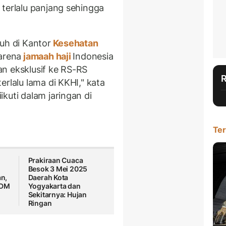
 terlalu panjang sehingga
uh di Kantor
Kesehatan
arena
jamaah haji
Indonesia
n eksklusif ke RS-RS
rlalu lama di KKHI," kata
kuti dalam jaringan di
Ter
Prakiraan Cuaca
Besok 3 Mei 2025
an,
Daerah Kota
SDM
Yogyakarta dan
Sekitarnya: Hujan
Ringan