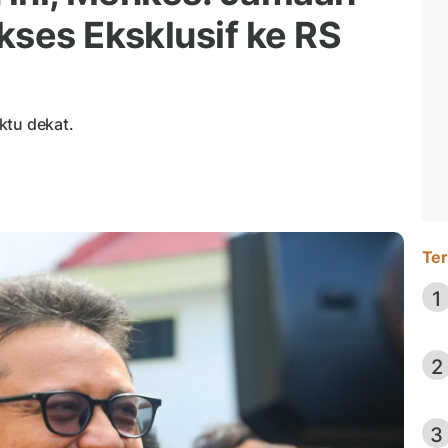
kses Eksklusif ke RS
ktu dekat.
Ter
1
2
3