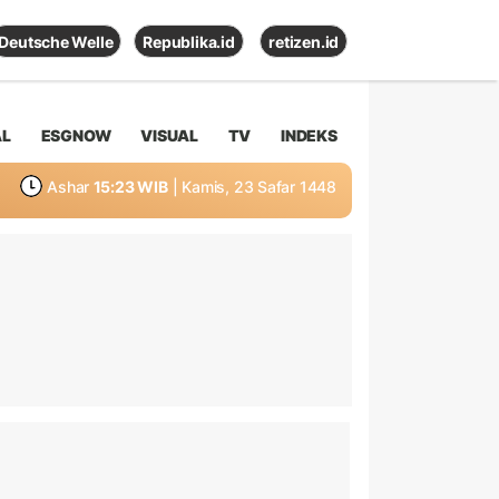
Deutsche Welle
Republika.id
retizen.id
AL
ESGNOW
VISUAL
TV
INDEKS
Ashar
15:23 WIB
| Kamis, 23 Safar 1448