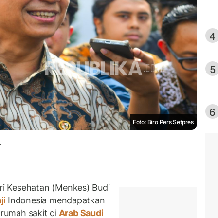
4
5
6
Foto: Biro Pers Setpres
.
i Kesehatan (Menkes) Budi
ji
Indonesia mendapatkan
 rumah sakit di
Arab Saudi