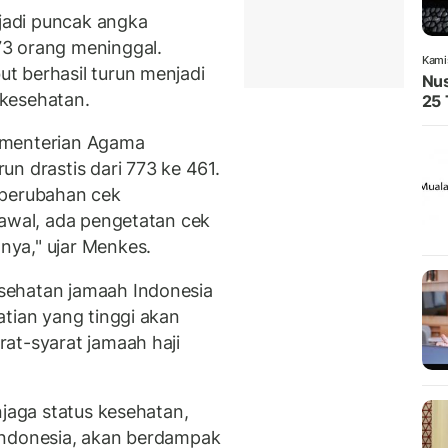
adi puncak angka
3 orang meninggal.
Kami
t berhasil turun menjadi
Nus
kesehatan.
25 
ementerian Agama
n drastis dari 773 ke 461.
 perubahan cek
 awal, ada pengetatan cek
ya," ujar Menkes.
sehatan jamaah Indonesia
atian yang tinggi akan
at-syarat jamaah haji
njaga status kesehatan,
Indonesia, akan berdampak