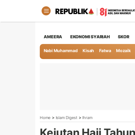
AMEERA
EKONOMI SYARIAH
SKOR
Nabi Muhammad
Kisah
Fatwa
Mozaik
>
>
Home
Islam Digest
Ihram
Kejutan Haji Tahu