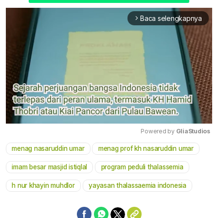
Baca selengkapnya
arrow_forward_ios
Powered by 
GliaStudios
menag nasaruddin umar
menag prof kh nasaruddin umar
Mute
imam besar masjid istiqlal
program peduli thalassemia
h nur khayin muhdlor
yayasan thalassaemia indonesia