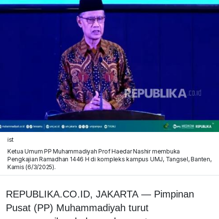
ist
Ketua Umum PP Muhammadiyah Prof Haedar Nashir membuka
Pengkajian Ramadhan 1446 H di kompleks kampus UMJ, Tangsel, Banten,
Kamis (6/3/2025).
REPUBLIKA.CO.ID, JAKARTA
—
Pimpinan
Pusat (PP) Muhammadiyah turut