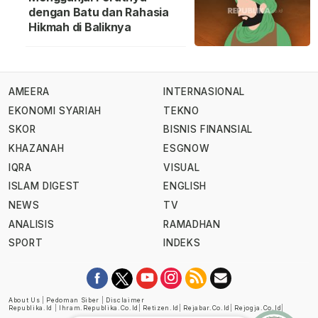
dengan Batu dan Rahasia
Hikmah di Baliknya
AMEERA
INTERNASIONAL
EKONOMI SYARIAH
TEKNO
SKOR
BISNIS FINANSIAL
KHAZANAH
ESGNOW
IQRA
VISUAL
ISLAM DIGEST
ENGLISH
NEWS
TV
ANALISIS
RAMADHAN
SPORT
INDEKS
About Us
|
Pedoman Siber
|
Disclaimer
Republika.id
|
Ihram.republika.co.id
|
Retizen.id
|
Rejabar.co.id
|
Rejogja.co.id
|