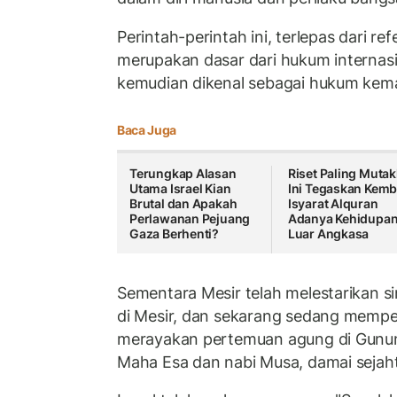
Perintah-perintah ini, terlepas dari r
merupakan dasar dari hukum internas
kemudian dikenal sebagai hukum kema
Baca Juga
Terungkap Alasan
Riset Paling Mutak
Utama Israel Kian
Ini Tegaskan Kemb
Brutal dan Apakah
Isyarat Alquran
Perlawanan Pejuang
Adanya Kehidupa
Gaza Berhenti?
Luar Angkasa
Sementara Mesir telah melestarikan s
di Mesir, dan sekarang sedang memper
merayakan pertemuan agung di Gunun
Maha Esa dan nabi Musa, damai sejaht