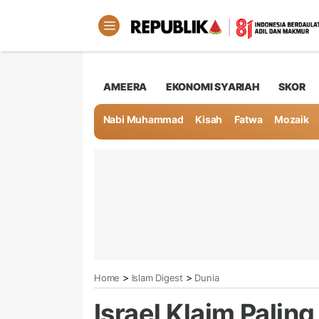
AMEERA
EKONOMI SYARIAH
SKOR
Nabi Muhammad
Kisah
Fatwa
Mozaik
>
>
Home
Islam Digest
Dunia
Israel Klaim Palin