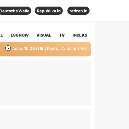
Deutsche Welle
Republika.id
retizen.id
AL
ESGNOW
VISUAL
TV
INDEKS
Ashar
15:23 WIB
| Kamis, 23 Safar 1448