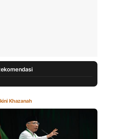
Rekomendasi
kini Khazanah