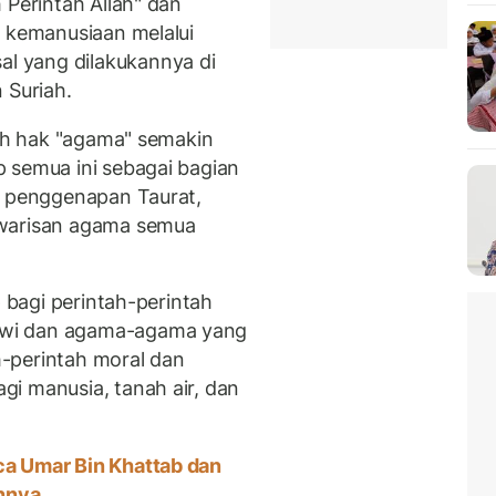
 Perintah Allah" dan
i kemanusiaan melalui
 yang dilakukannya di
 Suriah.
ruh hak "agama" semakin
 semua ini sebagai bagian
n penggenapan Taurat,
 warisan agama semua
p bagi perintah-perintah
awi dan agama-agama yang
ah-perintah moral dan
i manusia, tanah air, dan
ca Umar Bin Khattab dan
annya