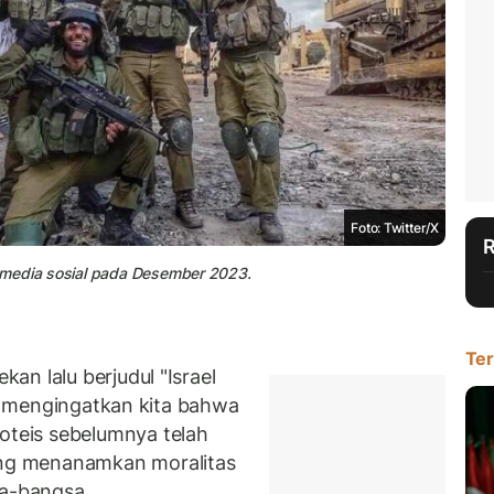
Foto: Twitter/X
 media sosial pada Desember 2023.
Ter
n lalu berjudul "Israel
ini mengingatkan kita bahwa
teis sebelumnya telah
ng menanamkan moralitas
sa-bangsa.