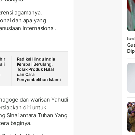
eferensi agamanya,
ional dan apa yang
nusiaan internasional.
Kami
Gus
Dip
hir
Radikal Hindu India
ali
Kembali Berulang,
Tolak Produk Halal
n
dan Cara
Penyembelihan Islami
inagoge dan warisan Yahudi
siapkan diri untuk
g Sinai antara Tuhan Yang
era baginya.