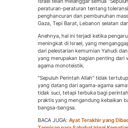
Israel telah melanggar semua "Sepuluh
peraturan-peraturan tentang tolerans
penghancuran dan pembunuhan massal
Gaza, Tepi Barat, Lebanon selatan dan
Anehnya, hal ini terjadi ketika penga
meningkat di Israel, yang menganggap
dari pelestarian kemurnian Yahudi da
yang merupakan bagian penting dari
agama monoteistik.
"Sepuluh Perintah Allah" tidak tertutu
yang datang dari agama-agama sam
tidak suci, tetapi terbuka bagi perint
praktis yang mengandung kebaikan bag
bangsa-bangsa.
BACA JUGA:
Ayat Terakhir yang Diba
Tangisan para Sahabat Iringi Kemati