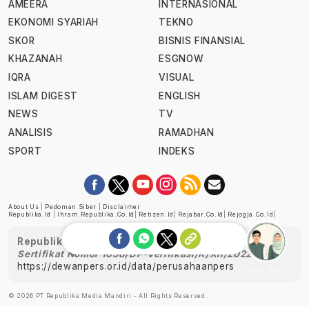
AMEERA
INTERNASIONAL
EKONOMI SYARIAH
TEKNO
SKOR
BISNIS FINANSIAL
KHAZANAH
ESGNOW
IQRA
VISUAL
ISLAM DIGEST
ENGLISH
NEWS
TV
ANALISIS
RAMADHAN
SPORT
INDEKS
About Us
|
Pedoman Siber
|
Disclaimer
Republika.id
|
Ihram.republika.co.id
|
Retizen.id
|
Rejabar.co.id
|
Rejogja.co.id
|
Republika telah diverifikasi oleh Dewan Pers
Sertifikat Nomor 1058/DP-Verifikasi/K/XII/2022
https://dewanpers.or.id/data/perusahaanpers
Ask me!
© 2026 PT Republika Media Mandiri - All Rights Reserved.