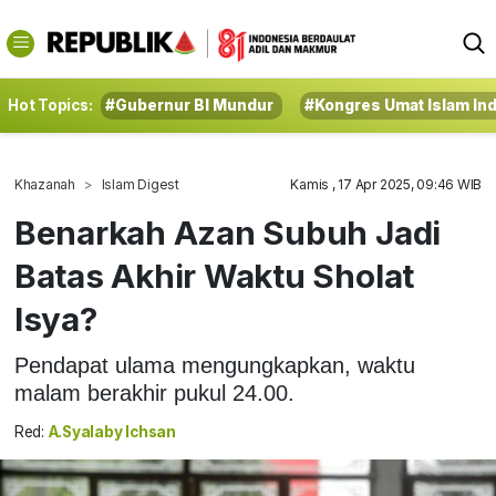
Hot Topics:
#Gubernur BI Mundur
#Kongres Umat Islam In
Khazanah
Islam Digest
Kamis , 17 Apr 2025, 09:46 WIB
Benarkah Azan Subuh Jadi
Batas Akhir Waktu Sholat
Isya?
Pendapat ulama mengungkapkan, waktu
malam berakhir pukul 24.00.
Red:
A.Syalaby Ichsan