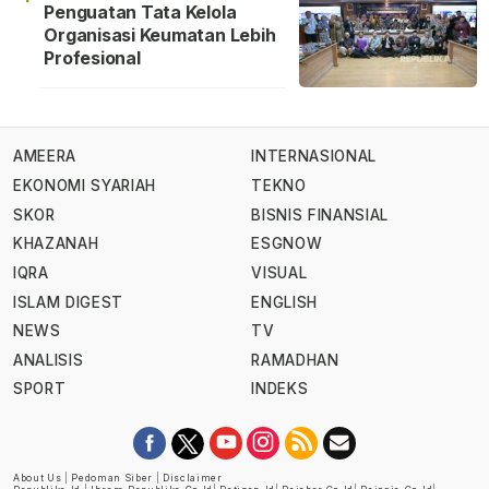
Penguatan Tata Kelola
Organisasi Keumatan Lebih
Profesional
AMEERA
INTERNASIONAL
EKONOMI SYARIAH
TEKNO
SKOR
BISNIS FINANSIAL
KHAZANAH
ESGNOW
IQRA
VISUAL
ISLAM DIGEST
ENGLISH
NEWS
TV
ANALISIS
RAMADHAN
SPORT
INDEKS
About Us
|
Pedoman Siber
|
Disclaimer