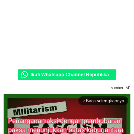
Ikuti Whatsapp Channel Republika
sumber : AP
Baca selengkapnya
arrow_forward_ios