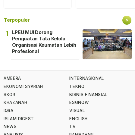
>
Terpopuler
LPEU MUI Dorong
1
Penguatan Tata Kelola
Organisasi Keumatan Lebih
Profesional
AMEERA
INTERNASIONAL
EKONOMI SYARIAH
TEKNO
SKOR
BISNIS FINANSIAL
KHAZANAH
ESGNOW
IQRA
VISUAL
ISLAM DIGEST
ENGLISH
NEWS
TV
ANALISIS
RAMADHAN