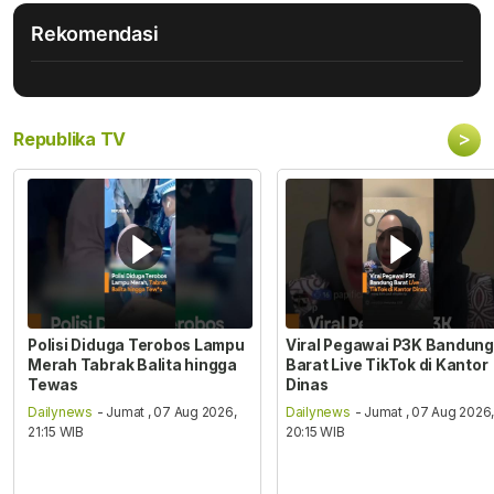
Rekomendasi
>
Republika TV
Polisi Diduga Terobos Lampu
Viral Pegawai P3K Bandung
Merah Tabrak Balita hingga
Barat Live TikTok di Kantor
Tewas
Dinas
Dailynews
- Jumat , 07 Aug 2026,
Dailynews
- Jumat , 07 Aug 2026
21:15 WIB
20:15 WIB