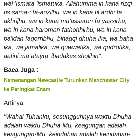
wal 'ismata 'ismatuka. Allahumma in kana rizqi
fis sama-i fa-anzilhu, wa in kana fil ardhi fa
akhrijhu, wa in kana mu’assaron fa yassirhu,
wa in kana haroman fathohhirhu, wa in kana
ba’idan faqorribhu, bihaqqi dhuha-ika, wa baha-
ika, wa jamalika, wa quwwatika, wa qudrotika,
aatini ma atayta 'ibadakas sholihin".
Baca Juga :
Kemenangan Newcastle Turunkan Manchester City
ke Peringkat Enam
Artinya:
"Wahai Tuhanku, sesungguhnya waktu Dhuha
adalah waktu Dhuha-Mu, keagungan adalah
keagungan-Mu, keindahan adalah keindahan-