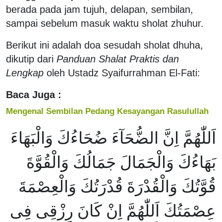
berada pada jam tujuh, delapan, sembilan,
sampai sebelum masuk waktu sholat zhuhur.
Berikut ini adalah doa sesudah sholat dhuha,
dikutip dari
Panduan Shalat Praktis dan
Lengkap
oleh Ustadz Syaifurrahman El-Fati:
Baca Juga :
Mengenal Sembilan Pedang Kesayangan Rasulullah
اَللّٰهُمَّ اِنَّ الضُّحَآءَ ضُحَاءُكَ وَالْبَهَاءَ
بَهَاءُكَ وَالْجَمَالَ جَمَالُكَ وَالْقُوَّةَ
قُوَّتُكَ وَالْقُدْرَةَ قُدْرَتُكَ وَالْعِصْمَةَ
عِصْمَتُكَ اَللّٰهُمَّ اِنْ كَانَ رِزْقِى فِى