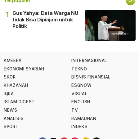
>
Terpopuler
Gus Yahya: Data Warga NU
1
tidak Bisa Dipinjam untuk
Politik
AMEERA
INTERNASIONAL
EKONOMI SYARIAH
TEKNO
SKOR
BISNIS FINANSIAL
KHAZANAH
ESGNOW
IQRA
VISUAL
ISLAM DIGEST
ENGLISH
NEWS
TV
ANALISIS
RAMADHAN
SPORT
INDEKS