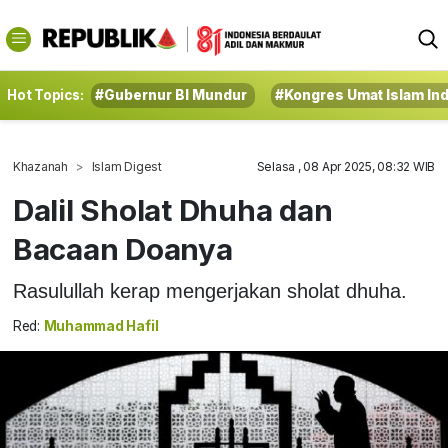
Hot Topics:
#Gubernur BI Mundur
#Kongres Umat Islam In
Khazanah
Islam Digest
Selasa , 08 Apr 2025, 08:32 WIB
Dalil Sholat Dhuha dan
Bacaan Doanya
Rasulullah kerap mengerjakan sholat dhuha.
Red:
Muhammad Hafil