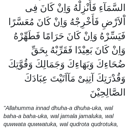
السَّمَآءِ فَأَنْزِلْهُ وَاِنْ كَانَ فِى
اْلاَرْضِ فَأَخْرِجْهُ وَاِنْ كَانَ مُعَسَّرًا
فَيَسِّرْهُ وَاِنْ كَانَ حَرَامًا فَطَهِّرْهُ
وَاِنْ كَانَ بَعِيْدًا فَقَرِّبْهُ بِحَقِّ
ضُحَاءِكَ وَبَهَاءِكَ وَجَمَالِكَ وَقُوَّتِكَ
وَقُدْرَتِكَ آتِنِىْ مَآاَتَيْتَ عِبَادَكَ
الصَّالِحِيْنَ
"Allahumma innad dhuha-a dhuha-uka, wal
baha-a baha-uka, wal jamala jamaluka, wal
quwwata quwwatuka, wal qudrota qudrotuka,