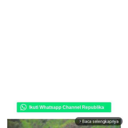
Ikuti Whatsapp Channel Republika
Baca selengkapnya
arrow_forward_ios