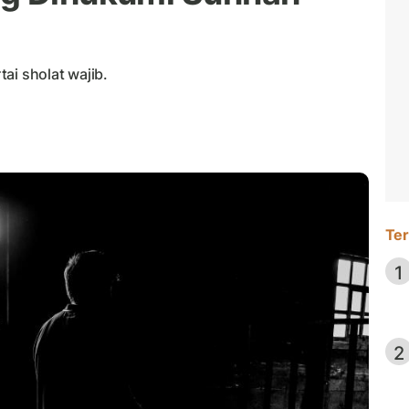
ai sholat wajib.
Ter
1
2