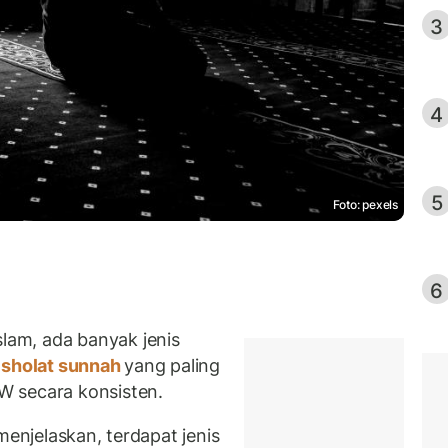
3
4
5
Foto: pexels
6
am, ada banyak jenis
sholat sunnah
yang paling
W secara konsisten.
enjelaskan, terdapat jenis