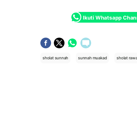
Ikuti Whatsapp Chan
sholat sunnah
sunnah muakad
sholat rawa