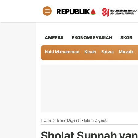
AMEERA
EKONOMI SYARIAH
SKOR
Nabi Muhammad
Kisah
Fatwa
Mozaik
>
>
Home
Islam Digest
Islam Digest
Sholat Sunnah ya