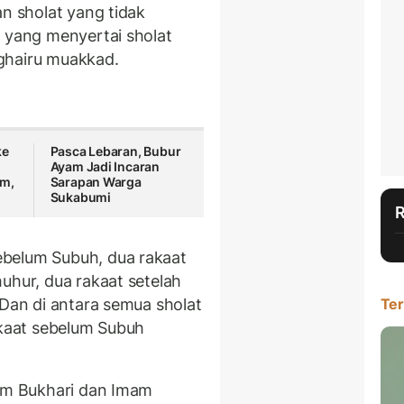
an sholat yang tidak
t yang menyertai sholat
 ghairu muakkad.
ke
Pasca Lebaran, Bubur
Ayam Jadi Incaran
am,
Sarapan Warga
Sukabumi
belum Subuh, dua rakaat
uhur, dua rakaat setelah
 Dan di antara semua sholat
Ter
akaat sebelum Subuh
mam Bukhari dan Imam