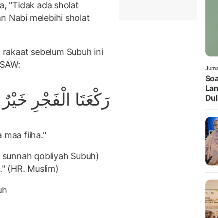
a, "Tidak ada sholat
n Nabi melebihi sholat
rakaat sebelum Subuh ini
 SAW:
Juma
Soa
Lan
رَكْعَتَا الْفَجْرِ خَيْرٌ 
Dul
 maa fiiha."
at sunnah qobliyah Subuh)
." (HR. Muslim)
uh