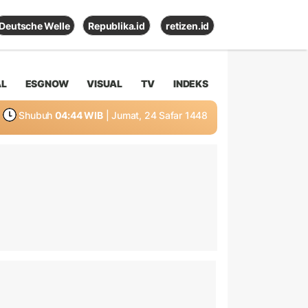
Deutsche Welle
Republika.id
retizen.id
AL
ESGNOW
VISUAL
TV
INDEKS
Shubuh
04:44 WIB
| Jumat, 24 Safar 1448