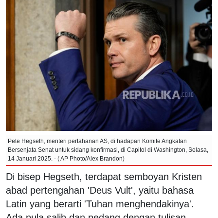
Pete Hegseth, menteri pertahanan AS, di hadapan Komite Angkatan
Bersenjata Senat untuk sidang konfirmasi, di Capitol di Washington, Selasa,
14 Januari 2025. - ( AP Photo/Alex Brandon)
Di bisep Hegseth, terdapat semboyan Kristen
abad pertengahan 'Deus Vult', yaitu bahasa
Latin yang berarti 'Tuhan menghendakinya'.
Ada pula salib dan pedang dengan tulisan