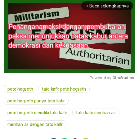
Baca selengkapnya
arrow_forward_ios
Powered by 
GliaStudios
pete hegseth
tato kafir pete hegseth
Mute
pete hegseth punya tato kafir
pete hegseth memiliki tato kafir
tato kafir menhan as
menhan as dengan tato kafir