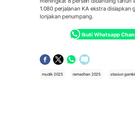
meningkat 8 persen dibanding tahun l
1.080 perjalanan KA ekstra disiapka
lonjakan penumpang.
Ikuti Whatsapp Chan
mudik 2025
ramadhan 2025
stasiun gambi