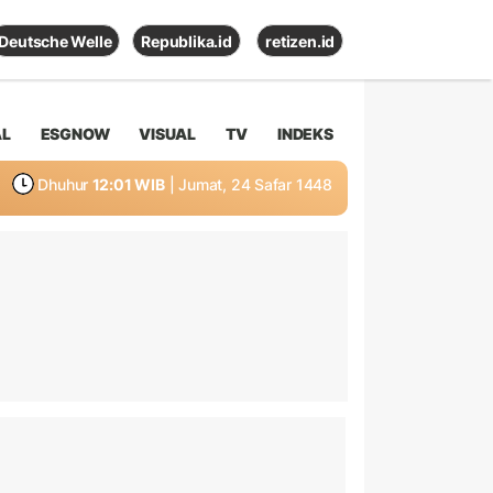
Deutsche Welle
Republika.id
retizen.id
AL
ESGNOW
VISUAL
TV
INDEKS
Dhuhur
12:01 WIB
| Jumat, 24 Safar 1448