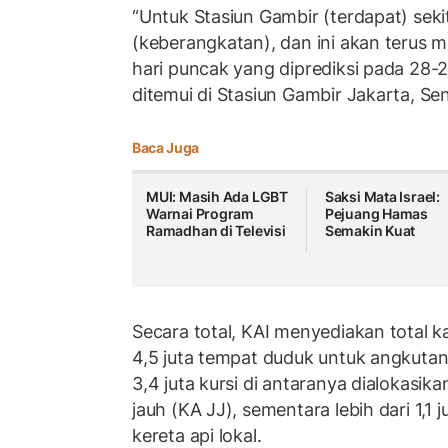
“Untuk Stasiun Gambir (terdapat) sekit
(keberangkatan), dan ini akan terus m
hari puncak yang diprediksi pada 28-2
ditemui di Stasiun Gambir Jakarta, Sen
Baca Juga
MUI: Masih Ada LGBT
Saksi Mata Israel:
Warnai Program
Pejuang Hamas
Ramadhan di Televisi
Semakin Kuat
Secara total, KAI menyediakan total ka
4,5 juta tempat duduk untuk angkutan
3,4 juta kursi di antaranya dialokasika
jauh (KA JJ), sementara lebih dari 1,1 j
kereta api lokal.