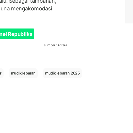
alu. Sebagai tambahan,
n guna mengakomodasi
nel Republika
sumber : Antara
r
mudik lebaran
mudik lebaran 2025