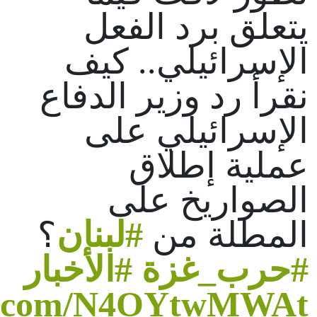
يتعلق برد الفعل
الإسرائيلي.. كيف
نقرأ رد وزير الدفاع
الإسرائيلي على
عملية إطلاق
الصواريخ على
المطلة من
#لبنان
؟
#حرب_غزة
#الأخبار
ter.com/N4OYtwMWAt