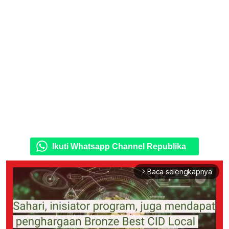
Ikuti Whatsapp Channel Republika
Baca selengkapnya
arrow_forward_ios