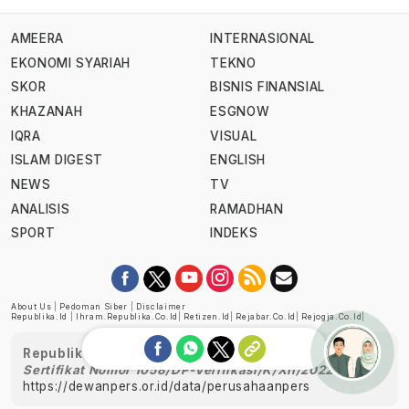
AMEERA
INTERNASIONAL
EKONOMI SYARIAH
TEKNO
SKOR
BISNIS FINANSIAL
KHAZANAH
ESGNOW
IQRA
VISUAL
ISLAM DIGEST
ENGLISH
NEWS
TV
ANALISIS
RAMADHAN
SPORT
INDEKS
About Us
|
Pedoman Siber
|
Disclaimer
Republika.id
|
Ihram.republika.co.id
|
Retizen.id
|
Rejabar.co.id
|
Rejogja.co.id
|
Republika telah diverifikasi oleh Dewan Pers
Sertifikat Nomor 1058/DP-Verifikasi/K/XII/2022
https://dewanpers.or.id/data/perusahaanpers
Ask me!