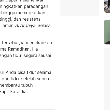
eningkatkan peradangan,
ehingga meningkatkan
inggi, dan resistensi
ir laman
Al Arabiya
, Selasa
n tersebut, ia menekankan
lama Ramadhan. Hal
engan tidur segera seusai
ur Anda bisa tidur selama
ngan tidur setelah subuh
k membantu tubuh
up,” kata dia.