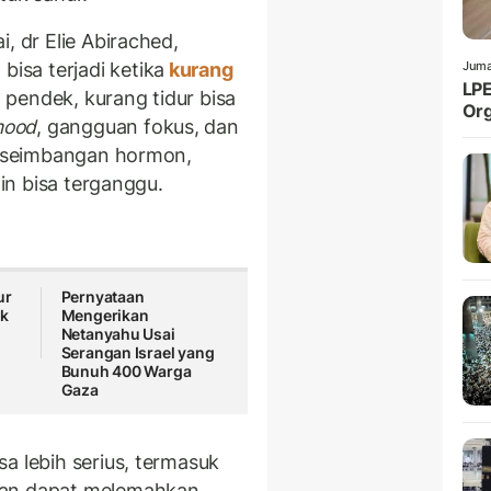
, dr Elie Abirached,
Juma
sa terjadi ketika
kurang
LPE
pendek, kurang tidur bisa
Org
ood
, gangguan fokus, dan
 keseimbangan hormon,
lin bisa terganggu.
ur
Pernyataan
ak
Mengerikan
Netanyahu Usai
Serangan Israel yang
Bunuh 400 Warga
Gaza
a lebih serius, termasuk
dan dapat melemahkan