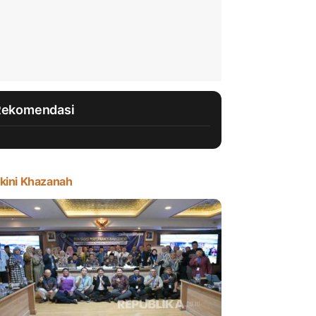
Rekomendasi
kini Khazanah