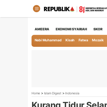
AMEERA
EKONOMI SYARIAH
SKOR
Nabi Muhammad
Kisah
Fatwa
Mozaik
>
>
Home
Islam Digest
Indonesia
Kurang Tidur Sel