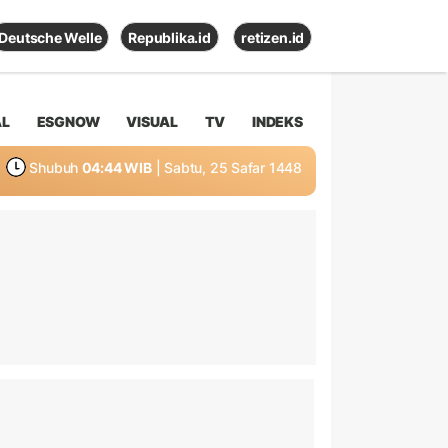
Deutsche Welle
Republika.id
retizen.id
AL
ESGNOW
VISUAL
TV
INDEKS
Shubuh
04:44 WIB
| Sabtu, 25 Safar 1448