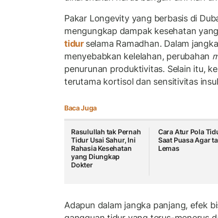
Pakar Longevity yang berbasis di Dubai
mengungkap dampak kesehatan yang bi
tidur
selama Ramadhan. Dalam jangka 
menyebabkan kelelahan, perubahan
m
penurunan produktivitas. Selain itu,
terutama kortisol dan sensitivitas insu
Baca Juga
Rasulullah tak Pernah
Cara Atur Pola Tid
Tidur Usai Sahur, Ini
Saat Puasa Agar t
Rahasia Kesehatan
Lemas
yang Diungkap
Dokter
Adapun dalam jangka panjang, efek bis
gangguan tidur yang terus-menerus 