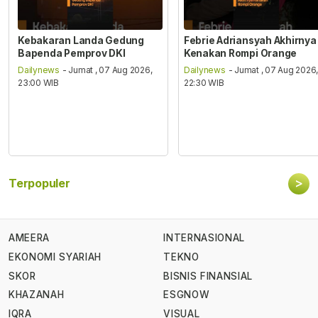
Kebakaran Landa Gedung
Febrie Adriansyah Akhirnya
Bapenda Pemprov DKI
Kenakan Rompi Orange
Dailynews
- Jumat , 07 Aug 2026,
Dailynews
- Jumat , 07 Aug 2026
23:00 WIB
22:30 WIB
>
Terpopuler
AMEERA
INTERNASIONAL
EKONOMI SYARIAH
TEKNO
SKOR
BISNIS FINANSIAL
KHAZANAH
ESGNOW
IQRA
VISUAL