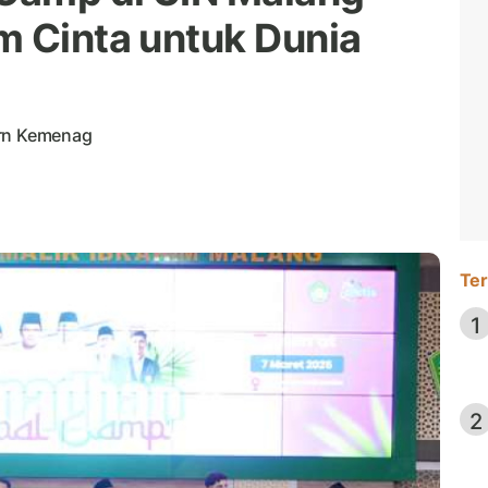
m Cinta untuk Dunia
ern Kemenag
Ter
1
2