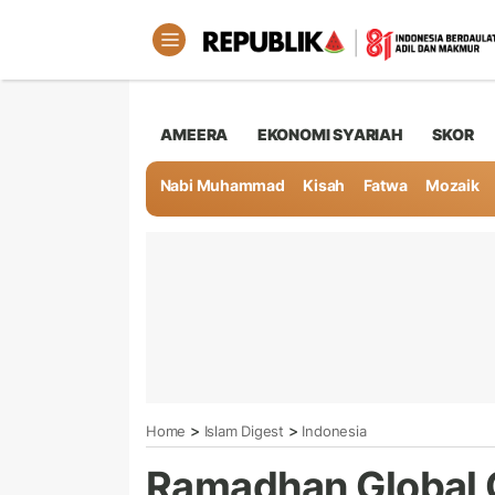
AMEERA
EKONOMI SYARIAH
SKOR
Nabi Muhammad
Kisah
Fatwa
Mozaik
>
>
Home
Islam Digest
Indonesia
Ramadhan Global 