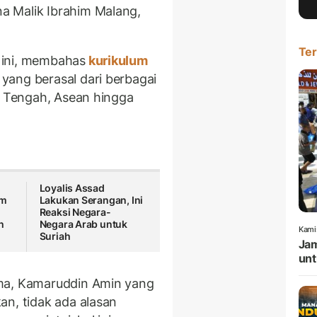
a Malik Ibrahim Malang,
Ter
 ini, membahas
kurikulum
g
yang berasal dari berbagai
ur Tengah, Asean hingga
Loyalis Assad
am
Lakukan Serangan, Ini
Reaksi Negara-
h
Negara Arab untuk
Kami
Suriah
Jam
unt
ama, Kamaruddin Amin yang
an, tidak ada alasan