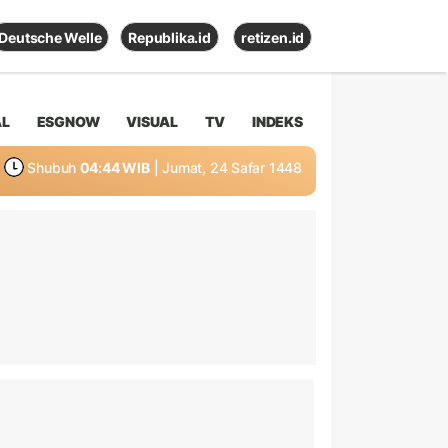
Deutsche Welle
Republika.id
retizen.id
AL
ESGNOW
VISUAL
TV
INDEKS
Shubuh
04:44 WIB
| Jumat, 24 Safar 1448