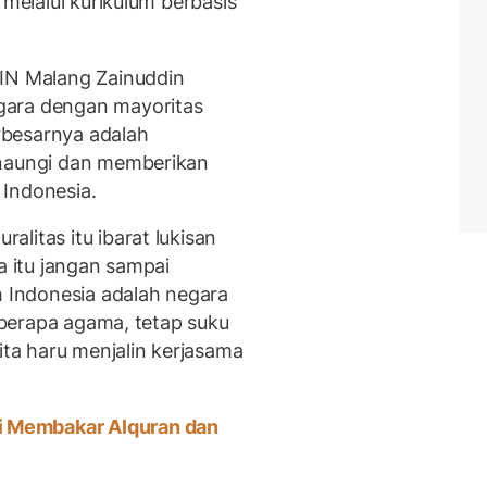
 melalui kurikulum berbasis
UIN Malang Zainuddin
gara dengan mayoritas
rbesarnya adalah
enaungi dan memberikan
 Indonesia.
litas itu ibarat lukisan
a itu jangan sampai
h Indonesia adalah negara
beberapa agama, tetap suku
ita haru menjalin kerjasama
 Membakar Alquran dan