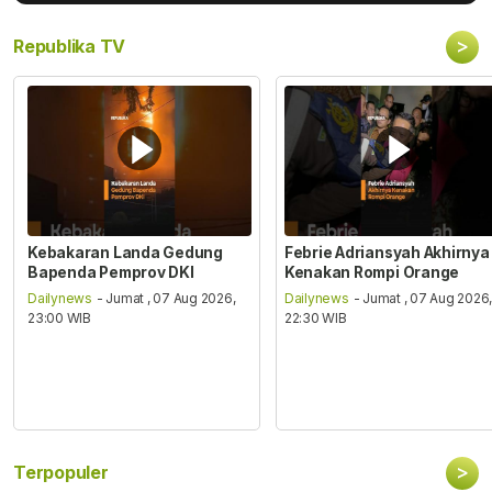
>
Republika TV
Kebakaran Landa Gedung
Febrie Adriansyah Akhirnya
Bapenda Pemprov DKI
Kenakan Rompi Orange
Dailynews
- Jumat , 07 Aug 2026,
Dailynews
- Jumat , 07 Aug 2026
23:00 WIB
22:30 WIB
>
Terpopuler