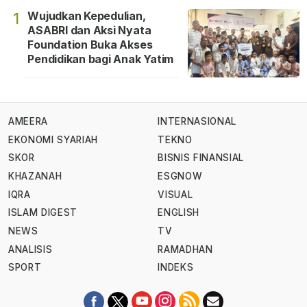
Wujudkan Kepedulian,
1
ASABRI dan Aksi Nyata
Foundation Buka Akses
Pendidikan bagi Anak Yatim
AMEERA
INTERNASIONAL
EKONOMI SYARIAH
TEKNO
SKOR
BISNIS FINANSIAL
KHAZANAH
ESGNOW
IQRA
VISUAL
ISLAM DIGEST
ENGLISH
NEWS
TV
ANALISIS
RAMADHAN
SPORT
INDEKS