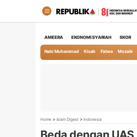
AMEERA
EKONOMI SYARIAH
SKOR
Nabi Muhammad
Kisah
Fatwa
Mozaik
>
>
Home
Islam Digest
Indonesia
Beda dengan UAS,