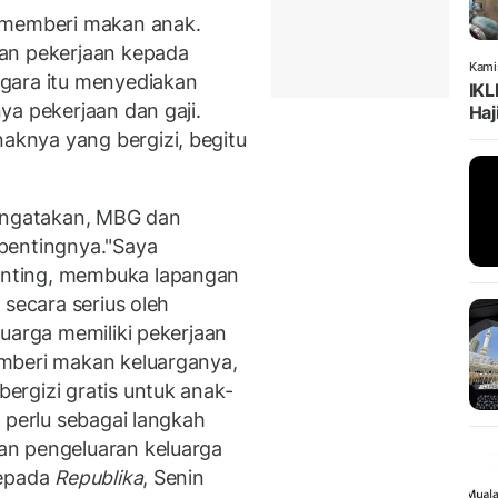
 memberi makan anak.
an pekerjaan kepada
Kami
gara itu menyediakan
IKL
ya pekerjaan dan gaji.
Haj
knya yang bergizi, begitu
mengatakan, MBG dan
pentingnya."Saya
nting, membuka lapangan
 secara serius oleh
uarga memiliki pekerjaan
mberi makan keluarganya,
rgizi gratis untuk anak-
 perlu sebagai langkah
an pengeluaran keluarga
kepada
Republika
, Senin