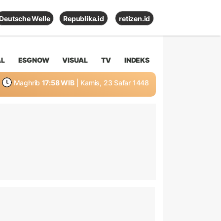
Deutsche Welle
Republika.id
retizen.id
AL
ESGNOW
VISUAL
TV
INDEKS
Maghrib
17:58 WIB
| Kamis, 23 Safar 1448