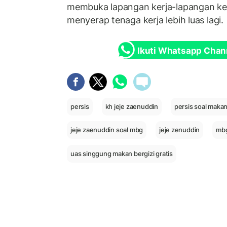
membuka lapangan kerja-lapangan ker
menyerap tenaga kerja lebih luas lagi.
Ikuti Whatsapp Chan
persis
kh jeje zaenuddin
persis soal makan
jeje zaenuddin soal mbg
jeje zenuddin
mb
uas singgung makan bergizi gratis