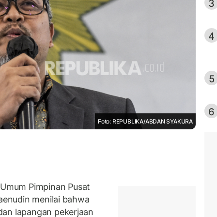
3
4
5
6
Foto: REPUBLIKA/ABDAN SYAKURA
 Umum Pimpinan Pusat
Zaenudin menilai bahwa
dan lapangan pekerjaan