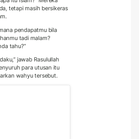
apa itu Islam?” Mereka
a, tetapi masih bersikeras
am.
mana pendapatmu bila
uhanmu tadi malam?
nda tahu?”
ku,” jawab Rasulullah
nyuruh para utusan itu
arkan wahyu tersebut.