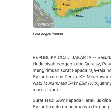
Peta negeri Yaman
REPUBLIKA.CO.ID, JAKARTA -- Sesuda
Hudaibiyah dengan kubu Quraisy, Rasu
mengirimkan surat kepada raja-raja n
Byzantium dan Persia. KH Moenawar
Nabi Muhammad SAW (jilid IV)
tujuann
masuk Islam.
Surat Nabi SAW kepada Heraklius diba
Byzantium itu menerimanya dengan p