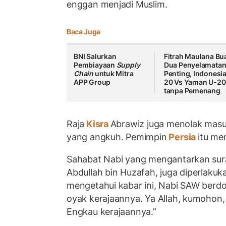
enggan menjadi Muslim.
Baca Juga
BNI Salurkan
Fitrah Maulana Bu
Pembiayaan
Supply
Dua Penyelamata
Chain
untuk Mitra
Penting, Indonesia
APP Group
20 Vs Yaman U-20
tanpa Pemenang
Raja
Kisra
Abrawiz juga menolak masuk
yang angkuh. Pemimpin
Persia
itu me
Sahabat Nabi yang mengantarkan sura
Abdullah bin Huzafah, juga diperlakuk
mengetahui kabar ini, Nabi SAW berdo
oyak kerajaannya. Ya Allah, kumohon,
Engkau kerajaannya.”