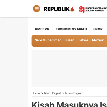
AMEERA
EKONOMI SYARIAH
SKOR
Nabi Muhammad
Kisah
Fatwa
Mozaik
>
>
Home
Islam Digest
Islam Digest
Kisah Masuknya Is