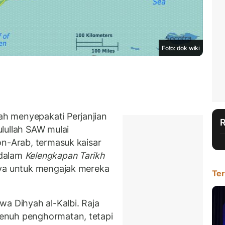
Foto: dok wiki
h menyepakati Perjanjian
lullah SAW mulai
on-Arab, termasuk kaisar
 dalam
Kelengkapan Tarikh
ya untuk mengajak mereka
Ter
wa Dihyah al-Kalbi. Raja
enuh penghormatan, tetapi