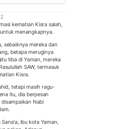
 2
rmasi kematian Kisra salah,
h untuk menangkapnya.
u, sebaiknya mereka dan
ang, betapa meruginya
itu tiba di Yaman, mereka
asulullah SAW, termasuk
atian Kisra.
uhid, tetapi masih ragu-
na itu, dia berpesan
g disampaikan Nabi
lam.
 Sana'a, ibu kota Yaman,