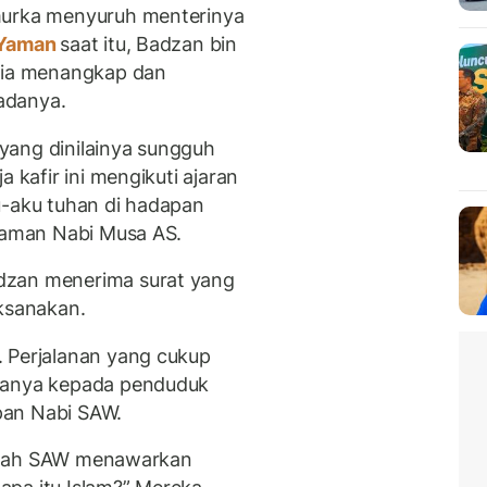
murka menyuruh menterinya
Yaman
saat itu, Badzan bin
 dia menangkap dan
danya.
yang dinilainya sungguh
a kafir ini mengikuti ajaran
u-aku tuhan di hadapan
 zaman Nabi Musa AS.
dzan menerima surat yang
aksanakan.
. Perjalanan yang cukup
-tanya kepada penduduk
pan Nabi SAW.
lullah SAW menawarkan