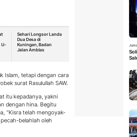
at
Sehari Longsor Landa
n
Dua Desa di
 U-
Kuningan, Badan
Juma
Jalan Amblas
Sol
Sal
 Islam, tetapi dengan cara
robek surat Rasulullah SAW.
t itu kepadanya, yakni
an dengan hina. Begitu
a, “Kisra telah mengoyak-
 pecah-belahlah oleh