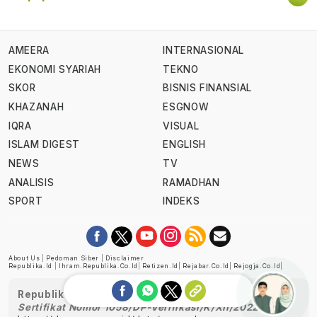
AMEERA
INTERNASIONAL
EKONOMI SYARIAH
TEKNO
SKOR
BISNIS FINANSIAL
KHAZANAH
ESGNOW
IQRA
VISUAL
ISLAM DIGEST
ENGLISH
NEWS
TV
ANALISIS
RAMADHAN
SPORT
INDEKS
About Us
|
Pedoman Siber
|
Disclaimer
Republika.id
|
Ihram.republika.co.id
|
Retizen.id
|
Rejabar.co.id
|
Rejogja.co.id
|
Republika telah diverifikasi oleh Dewan Pers
Sertifikat Nomor 1058/DP-Verifikasi/K/XII/2022