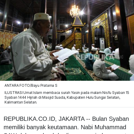
ANTARA FOTO/Bayu Pratama S
ILUSTRASI Umat Islam membaca surah Yasin pada malam Nisfu Syaban 15
Syaban 1444 Hijriah di Masjid Suada, Kabupaten Hulu Sungai Selatan,
Kalimantan Selatan.
REPUBLIKA.CO.ID, JAKARTA -- Bulan Syaban
memiliki banyak keutamaan. Nabi Muhammad