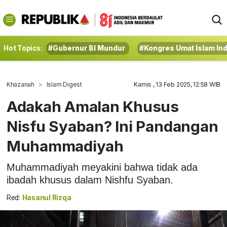
Hot Topics:
#Gubernur BI Mundur
#Kongres Umat Islam In
Khazanah
Islam Digest
Kamis , 13 Feb 2025, 12:58 WIB
Adakah Amalan Khusus
Nisfu Syaban? Ini Pandangan
Muhammadiyah
Muhammadiyah meyakini bahwa tidak ada
ibadah khusus dalam Nishfu Syaban.
Red:
Hasanul Rizqa