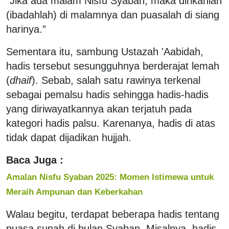
“Jika ada malam Nisfu Syaban, maka dirikanlah
(ibadahlah) di malamnya dan puasalah di siang
harinya.”
Sementara itu, sambung Ustazah 'Aabidah,
hadis tersebut sesungguhnya berderajat lemah
(
dhaif
). Sebab, salah satu rawinya terkenal
sebagai pemalsu hadis sehingga hadis-hadis
yang diriwayatkannya akan terjatuh pada
kategori hadis palsu. Karenanya, hadis di atas
tidak dapat dijadikan hujjah.
Baca Juga :
Amalan Nisfu Syaban 2025: Momen Istimewa untuk
Meraih Ampunan dan Keberkahan
Walau begitu, terdapat beberapa hadis tentang
puasa sunah di bulan Syaban. Misalnya, hadis