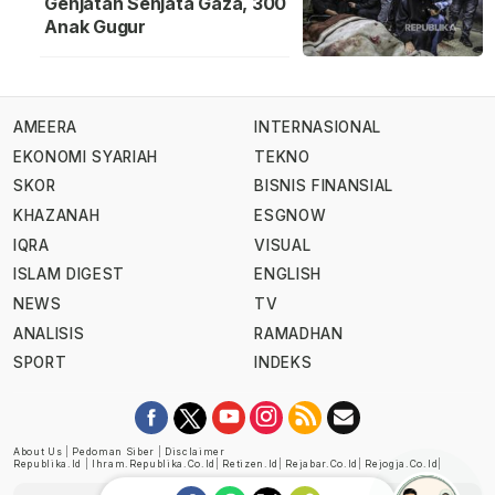
Genjatan Senjata Gaza, 300
Anak Gugur
AMEERA
INTERNASIONAL
EKONOMI SYARIAH
TEKNO
SKOR
BISNIS FINANSIAL
KHAZANAH
ESGNOW
IQRA
VISUAL
ISLAM DIGEST
ENGLISH
NEWS
TV
ANALISIS
RAMADHAN
SPORT
INDEKS
About Us
|
Pedoman Siber
|
Disclaimer
Republika.id
|
Ihram.republika.co.id
|
Retizen.id
|
Rejabar.co.id
|
Rejogja.co.id
|