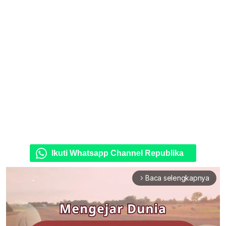
Ikuti Whatsapp Channel Republika
Baca selengkapnya
arrow_forward_ios