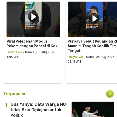
Viral Pelecehan Modus
Purbaya Sebut Keuangan RI
Rekam dengan Ponsel di Kaki
Aman di Tengah Konflik Tim
Tengah
Dailynews
- Kamis , 06 Aug 2026,
11:15 WIB
Dailynews
- Rabu , 05 Aug 2026,
23:15 WIB
>
Terpopuler
Gus Yahya: Data Warga NU
1
tidak Bisa Dipinjam untuk
Politik