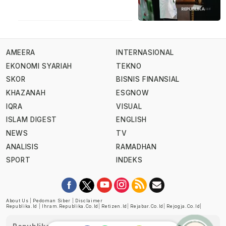
AMEERA
INTERNASIONAL
EKONOMI SYARIAH
TEKNO
SKOR
BISNIS FINANSIAL
KHAZANAH
ESGNOW
IQRA
VISUAL
ISLAM DIGEST
ENGLISH
NEWS
TV
ANALISIS
RAMADHAN
SPORT
INDEKS
About Us
|
Pedoman Siber
|
Disclaimer
Republika.id
|
Ihram.republika.co.id
|
Retizen.id
|
Rejabar.co.id
|
Rejogja.co.id
|