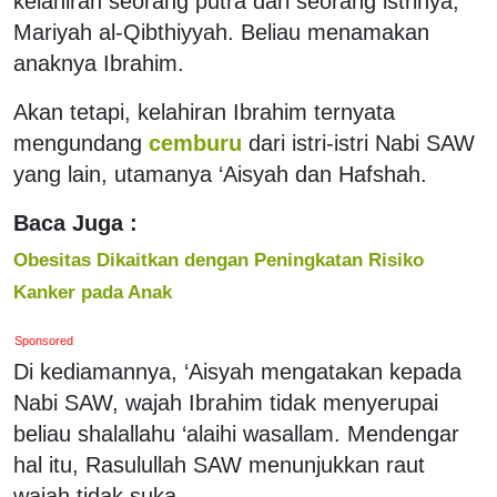
kelahiran seorang putra dari seorang istrinya,
Mariyah al-Qibthiyyah. Beliau menamakan
anaknya Ibrahim.
Akan tetapi, kelahiran Ibrahim ternyata
mengundang
cemburu
dari istri-istri Nabi SAW
yang lain, utamanya ‘Aisyah dan Hafshah.
Baca Juga :
Obesitas Dikaitkan dengan Peningkatan Risiko
Kanker pada Anak
Sponsored
Di kediamannya, ‘Aisyah mengatakan kepada
Nabi SAW, wajah Ibrahim tidak menyerupai
beliau shalallahu ‘alaihi wasallam. Mendengar
hal itu, Rasulullah SAW menunjukkan raut
wajah tidak suka.