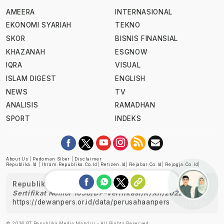
AMEERA
INTERNASIONAL
EKONOMI SYARIAH
TEKNO
SKOR
BISNIS FINANSIAL
KHAZANAH
ESGNOW
IQRA
VISUAL
ISLAM DIGEST
ENGLISH
NEWS
TV
ANALISIS
RAMADHAN
SPORT
INDEKS
About Us
|
Pedoman Siber
|
Disclaimer
Republika.id
|
Ihram.republika.co.id
|
Retizen.id
|
Rejabar.co.id
|
Rejogja.co.id
|
Republika telah diverifikasi oleh Dewan Pers
Sertifikat Nomor 1058/DP-Verifikasi/K/XII/2022
https://dewanpers.or.id/data/perusahaanpers
Ask me!
© 2026 PT Republika Media Mandiri - All Rights Reserved.