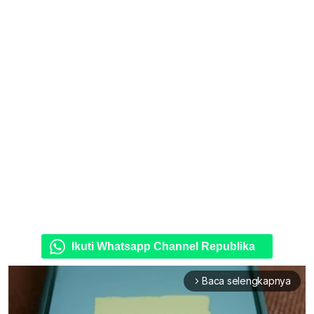
Ikuti Whatsapp Channel Republika
Baca selengkapnya
arrow_forward_ios