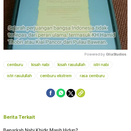
Powered by 
GliaStudios
cemburu
kisah nabi
kisah rasulullah
istri nabi
Mute
istri rasulullah
cemburu ekstrem
rasa cemburu
Berita Terkait
Benarkah Nabi Khidir Masih Hidup?