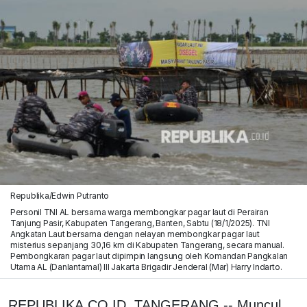
Republika/Edwin Putranto
Personil TNI AL bersama warga membongkar pagar laut di Perairan
Tanjung Pasir, Kabupaten Tangerang, Banten, Sabtu (18/1/2025). TNI
Angkatan Laut bersama dengan nelayan membongkar pagar laut
misterius sepanjang 30,16 km di Kabupaten Tangerang, secara manual.
Pembongkaran pagar laut dipimpin langsung oleh Komandan Pangkalan
Utama AL (Danlantamal) III Jakarta Brigadir Jenderal (Mar) Harry Indarto.
REPUBLIKA.CO.ID, TANGERANG -- Muncul