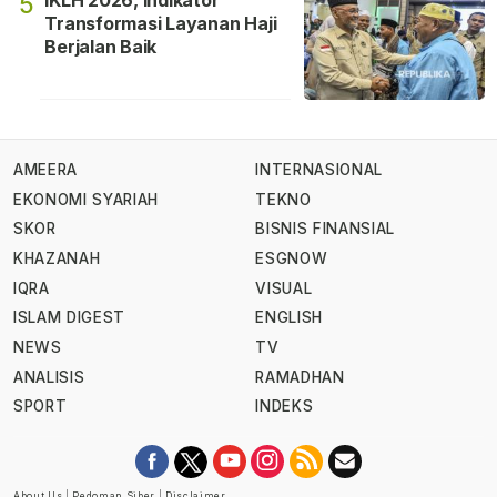
IKLH 2026, Indikator
5
Transformasi Layanan Haji
Berjalan Baik
AMEERA
INTERNASIONAL
EKONOMI SYARIAH
TEKNO
SKOR
BISNIS FINANSIAL
KHAZANAH
ESGNOW
IQRA
VISUAL
ISLAM DIGEST
ENGLISH
NEWS
TV
ANALISIS
RAMADHAN
SPORT
INDEKS
About Us
|
Pedoman Siber
|
Disclaimer