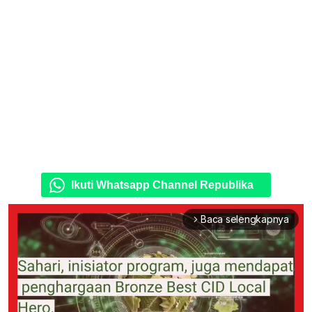
Ikuti Whatsapp Channel Republika
Baca selengkapnya
arrow_forward_ios