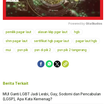
Powered by 
GliaStudios
pemilik pagar laut
alasan kkp pgar laut
hgb
Mute
shm pagar laut
sertifikat hgb pagar laut
pagar laut hgb
mui
psn pik
psn di pik 2
psn pik 2 tangerang
Berita Terkait
MUI Ganti LGBT Jadi Lesbi, Gay, Sodomi dan Pencabulan
(LGSP), Apa Kata Kemenag?