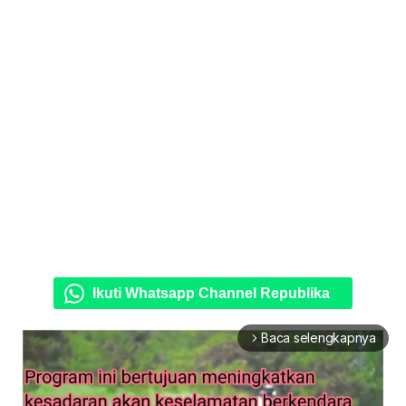
Ikuti Whatsapp Channel Republika
Baca selengkapnya
arrow_forward_ios