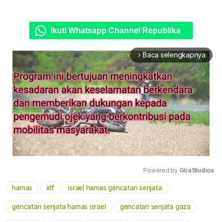
Ikuti Whatsapp Channel Republika
Baca selengkapnya
arrow_forward_ios
Powered by 
GliaStudios
hamas
idf
israel hamas gencatan senjata
Mute
gencatan senjata hamas israel
gencatan senjata gaza