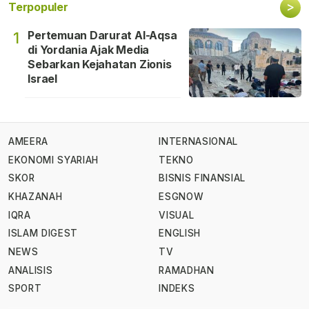
>
Terpopuler
Pertemuan Darurat Al-Aqsa
1
di Yordania Ajak Media
Sebarkan Kejahatan Zionis
Israel
AMEERA
INTERNASIONAL
EKONOMI SYARIAH
TEKNO
SKOR
BISNIS FINANSIAL
KHAZANAH
ESGNOW
IQRA
VISUAL
ISLAM DIGEST
ENGLISH
NEWS
TV
ANALISIS
RAMADHAN
SPORT
INDEKS