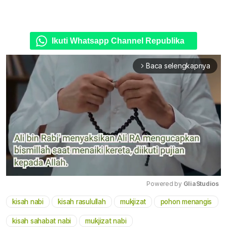
Ikuti Whatsapp Channel Republika
Baca selengkapnya
arrow_forward_ios
Powered by 
GliaStudios
kisah nabi
kisah rasulullah
mukjizat
pohon menangis
Mute
kisah sahabat nabi
mukjizat nabi