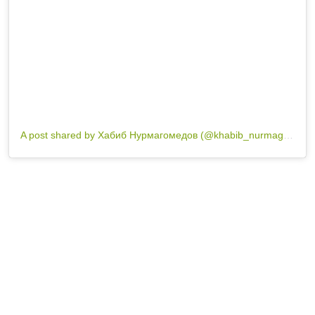
A post shared by Хабиб Нурмагомедов (@khabib_nurmagomedov)