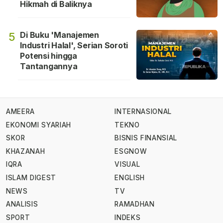
Hikmah di Baliknya
Di Buku 'Manajemen
5
Industri Halal', Serian Soroti
Potensi hingga
Tantangannya
AMEERA
INTERNASIONAL
EKONOMI SYARIAH
TEKNO
SKOR
BISNIS FINANSIAL
KHAZANAH
ESGNOW
IQRA
VISUAL
ISLAM DIGEST
ENGLISH
NEWS
TV
ANALISIS
RAMADHAN
SPORT
INDEKS