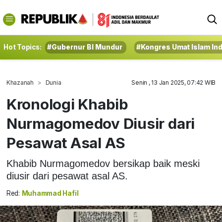
Hot Topics:
#Gubernur BI Mundur
#Kongres Umat Islam In
Khazanah
Dunia
Senin , 13 Jan 2025, 07:42 WIB
Kronologi Khabib
Nurmagomedov Diusir dari
Pesawat Asal AS
Khabib Nurmagomedov bersikap baik meski
diusir dari pesawat asal AS.
Red:
Muhammad Hafil