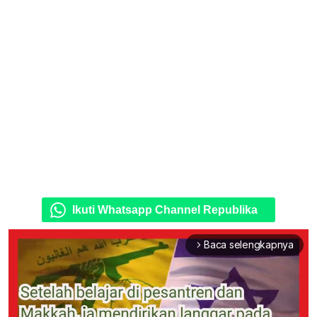
Ikuti Whatsapp Channel Republika
Baca selengkapnya
arrow_forward_ios